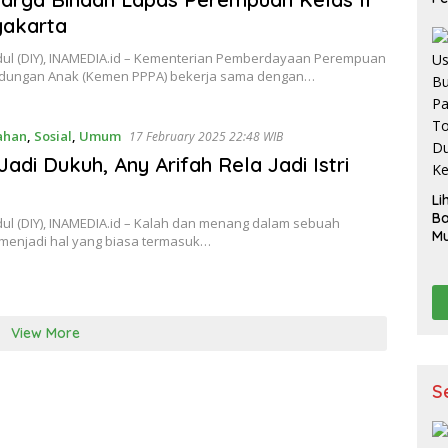
S
yakarta
ul (DIY), INAMEDIA.id – Kementerian Pemberdayaan Perempuan
ndungan Anak (Kemen PPPA) bekerja sama dengan…
ahan
,
Sosial
,
Umum
17 February 2025 22:48 WIB
Jadi Dukuh, Any Arifah Rela Jadi Istri
Li
B
ul (DIY), INAMEDIA.id – Kalah dan menang dalam sebuah
Mu
 menjadi hal yang biasa termasuk…
Ak
pe
p
K
View More
S