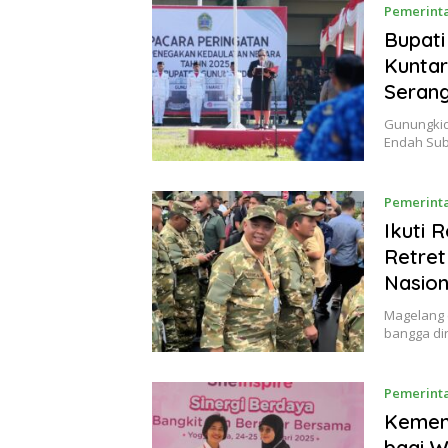
Pemerint
Bupati
Kuntar
Seran
Gunungkidu
Endah Sub
Pemerint
Ikuti 
Retret
Nasion
Magelang 
bangga dir
Pemerint
Kemen 
bagi W