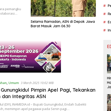
P
 para pemangku
Kolaborasi…
R
Selama Ramadan, ASN di Depok Jawa
E
Barat Masuk Jam 06.30
In
E
Hi
Ho
ahan
,
Umum
3 March 2025 10:02 WIB
J
 Gunungkidul Pimpin Apel Pagi, Tekankan
Aj
in dan Integritas ASN
Le
Be
l (DIY), INAMEDIA.id – Bupati Gunungkidul, Endah Subekti
sih, memimpin apel pegawai pada Senin pagi…