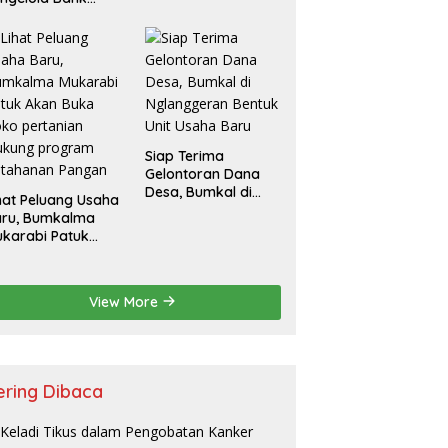
ampah
Siap Terima
Gelontoran Dana
Desa, Bumkal di
hat Peluang Usaha
Nglanggeran
aru, Bumkalma
Bentuk Unit Usaha
karabi Patuk
Baru
an Buka Toko
rtanian Dukung
rogram
View More
etahanan Pangan
ering Dibaca