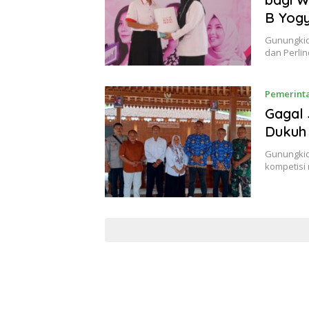
B Yog
Gunungkid
dan Perli
Pemerint
Gagal 
Dukuh
Gunungkid
kompetisi