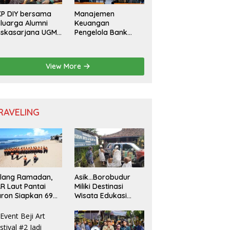
P DIY bersama
Manajemen
luarga Alumni
Keuangan
askasarjana UGM
Pengelola Bank
lar Seminar
Sampah
sional untuk
nerasi Muda
View More
RAVELING
elang Ramadan,
Asik…Borobudur
R Laut Pantai
Miliki Destinasi
ron Siapkan 69
Wisata Edukasi
rsonel Jaga
Baru
isatawan Padusan