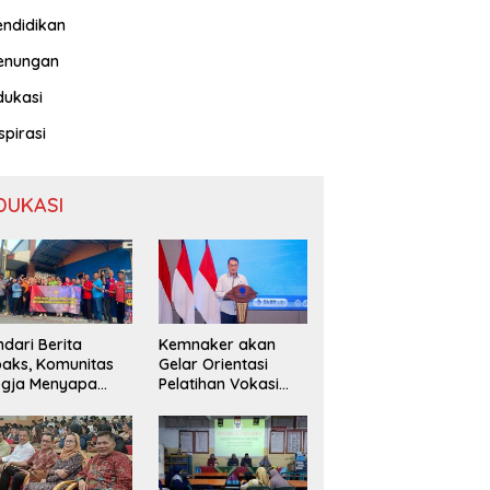
endidikan
enungan
dukasi
spirasi
DUKASI
ndari Berita
Kemnaker akan
aks, Komunitas
Gelar Orientasi
ogja Menyapa
Pelatihan Vokasi
ak Masyarakat
Nasional Batch 2
bih Cerdas
rmedia Sosial