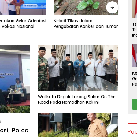
ikus dalam
Buka Puasa Bersama di
Ratus
Ts
tan Kanker dan Tumor
Yogyakarta, Humoriezt
Opera
Te
Tegaskan Komitmen Jaga
Peng
In
Keamanan
Be
K
Ge
Pe
Na
Walikota Depok Larang Sahur On The
Road Pada Ramadhan Kali Ini
B
asi, Polda
Pop