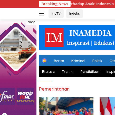
Skip
Tsunami Kekerasan Terhadap Anak: Indonesia Harus Bersuara
Breaking News
to
content
inaTV
Indeks
close
H
Berita
Kriminal
Politik
Ot
o
m
Etalase
Tren
Pendidikan
Inspi
e
Pemerintahan