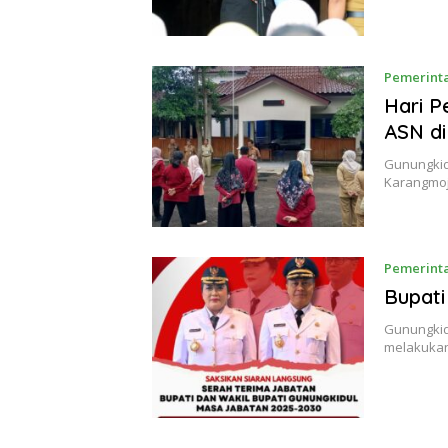
Pemerint
Hari P
ASN di
Gunungkid
Karangmoj
Pemerint
Bupati
Gunungkidu
melakukan