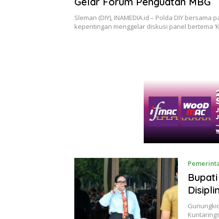
Gelar Forum Penguatan MBG
Sleman (DIY), INAMEDIA.id – Polda DIY bersama
kepentingan menggelar diskusi panel bertema ‘
Pemerint
Bupati
Disipl
Gunungkidu
Kuntaring