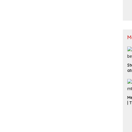
M
St
at
Me
| 