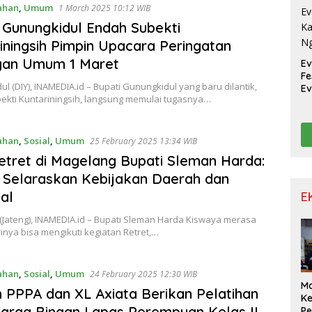
ahan
,
Umum
1 March 2025 10:12 WIB
 Gunungkidul Endah Subekti
iningsih Pimpin Upacara Peringatan
gan Umum 1 Maret
Ev
Fe
l (DIY), INAMEDIA.id – Bupati Gunungkidul yang baru dilantik,
Ev
ekti Kuntariningsih, langsung memulai tugasnya…
Ka
N
ahan
,
Sosial
,
Umum
25 February 2025 13:34 WIB
Retret di Magelang Bupati Sleman Harda:
 Selaraskan Kebijakan Daerah dan
al
E
(Jateng), INAMEDIA.id – Bupati Sleman Harda Kiswaya merasa
inya bisa mengikuti kegiatan Retret,…
ahan
,
Sosial
,
Umum
24 February 2025 12:30 WIB
M
PPPA dan XL Axiata Berikan Pelatihan
K
arga Binaan Lapas Perempuan Kelas II
Pe