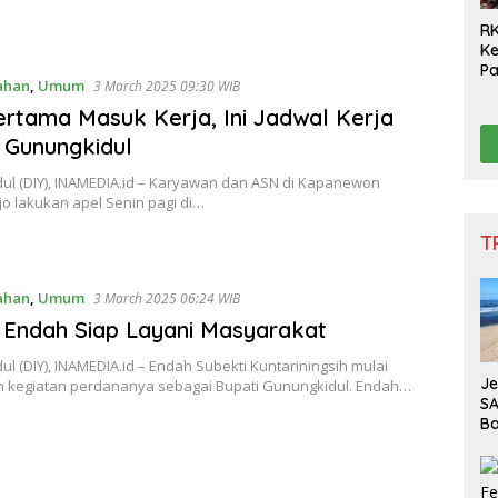
RK
Ke
P
ahan
,
Umum
3 March 2025 09:30 WIB
Ge
Na
ertama Masuk Kerja, Ini Jadwal Kerja
Ge
 Gunungkidul
ul (DIY), INAMEDIA.id – Karyawan dan ASN di Kapanewon
o lakukan apel Senin pagi di…
T
ahan
,
Umum
3 March 2025 06:24 WIB
 Endah Siap Layani Masyarakat
l (DIY), INAMEDIA.id – Endah Subekti Kuntariningsih mulai
J
 kegiatan perdananya sebagai Bupati Gunungkidul. Endah…
SA
Ba
Pe
W