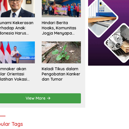
RKP DIY bersama Keluarga
S
an SPPG di DIY Siap
unami Kekerasan
Hindari Berita
Alumni Paskasarjana UGM
si, Polda Gelar Forum
rhadap Anak:
Hoaks, Komunitas
Gelar Seminar Nasional untuk
uatan MBG
donesia Harus
Jogja Menyapa
Generasi Muda
rsuara
Ajak Masyarakat
Lebih Cerdas
Bermedia Sosial
emnaker akan
Keladi Tikus dalam
lar Orientasi
Pengobatan Kanker
latihan Vokasi
dan Tumor
sional Batch 2
View More
ular Tags