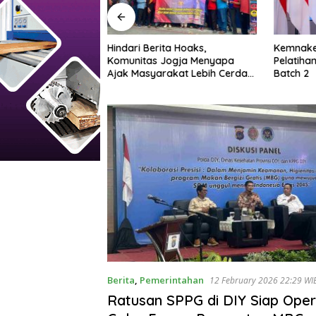
ta Hoaks,
Kemnaker akan Gelar Orientasi
Keladi T
Jogja Menyapa
Pelatihan Vokasi Nasional
Pengoba
akat Lebih Cerdas
Batch 2
sial
Berita
,
Pemerintahan
12 February 2026 22:29 WI
Ratusan SPPG di DIY Siap Oper