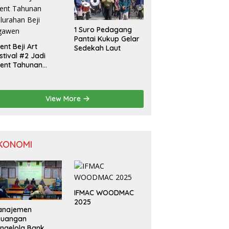
1 Suro Pedagang
Pantai Kukup Gelar
ent Beji Art
Sedekah Laut
stival #2 Jadi
ent Tahunan
lurahan Beji
gawen
View More
KONOMI
IFMAC WOODMAC
2025
anajemen
euangan
ngelola Bank