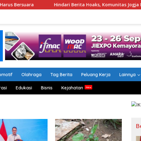
Hindari Berita Hoaks, Komunitas Jogja Menyapa Ajak Ma
omotif
Olahraga
Tag Berita
Peluang Kerja
Lainnya
rasi
Edukasi
Bisnis
Kejahatan
B