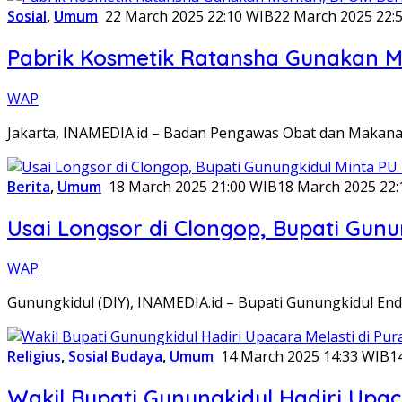
Sosial
,
Umum
22 March 2025 22:10 WIB
22 March 2025 22:
Pabrik Kosmetik Ratansha Gunakan Me
WAP
Jakarta, INAMEDIA.id – Badan Pengawas Obat dan Makana
Berita
,
Umum
18 March 2025 21:00 WIB
18 March 2025 22:
Usai Longsor di Clongop, Bupati Gunun
WAP
Gunungkidul (DIY), INAMEDIA.id – Bupati Gunungkidul En
Religius
,
Sosial Budaya
,
Umum
14 March 2025 14:33 WIB
1
Wakil Bupati Gunungkidul Hadiri Upa