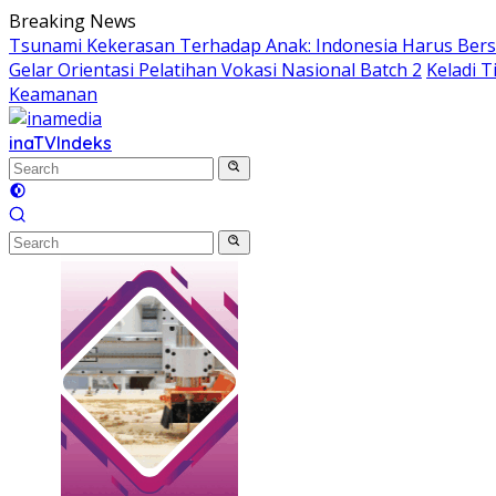
Skip
Breaking News
to
Tsunami Kekerasan Terhadap Anak: Indonesia Harus Ber
content
Gelar Orientasi Pelatihan Vokasi Nasional Batch 2
Keladi 
Keamanan
inaTV
Indeks