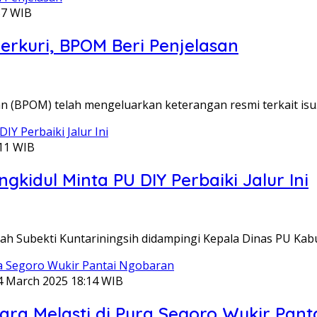
57 WIB
rkuri, BPOM Beri Penjelasan
n (BPOM) telah mengeluarkan keterangan resmi terkait is
11 WIB
gkidul Minta PU DIY Perbaiki Jalur Ini
dah Subekti Kuntariningsih didampingi Kepala Dinas PU K
4 March 2025 18:14 WIB
cara Melasti di Pura Segoro Wukir Pan