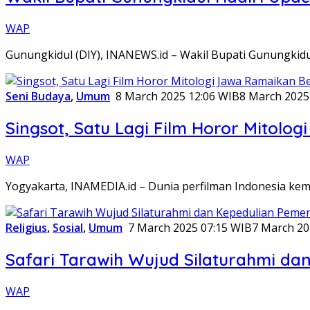
WAP
Gunungkidul (DIY), INANEWS.id – Wakil Bupati Gunungkidu
Seni Budaya
,
Umum
8 March 2025 12:06 WIB
8 March 2025
Singsot, Satu Lagi Film Horor Mitolo
WAP
Yogyakarta, INAMEDIA.id – Dunia perfilman Indonesia ke
Religius
,
Sosial
,
Umum
7 March 2025 07:15 WIB
7 March 20
Safari Tarawih Wujud Silaturahmi d
WAP