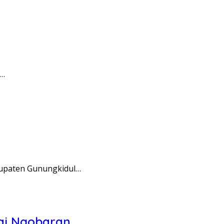
u…
abupaten Gunungkidul…
tai Ngobaran