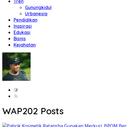
Tren
Gunungkidul
Urbanesia
Pendidikan
Inspirasi
Edukasi
Bisnis
Kejahatan
WAP
202 Posts