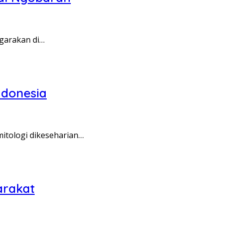
ggarakan di…
ndonesia
itologi dikeseharian…
arakat