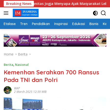
Skip
s, Komunitas Jogja Menyapa Ajak Masyarakat Lebih Cerdas Berme
Breaking News
to
content
Etalase
Tren
Pendidikan
Inspirasi
Edukasi
Bisnis
Kej
Home
Berita
Berita
,
Nasional
Kemenhan Serahkan 700 Ransus
Pada TNI dan Polri
WAP
2 March 2025 12:39 WIB