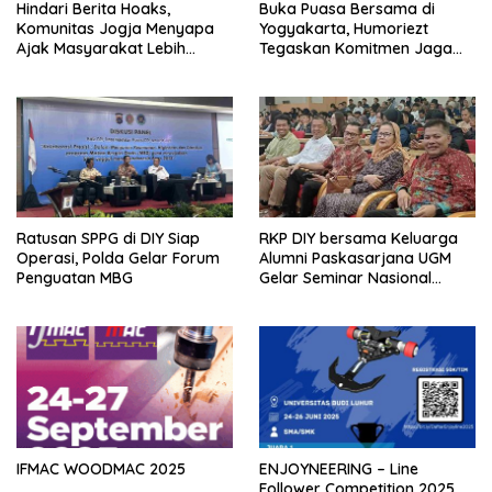
Hindari Berita Hoaks,
Buka Puasa Bersama di
Komunitas Jogja Menyapa
Yogyakarta, Humoriezt
Ajak Masyarakat Lebih
Tegaskan Komitmen Jaga
Cerdas Bermedia Sosial
Keamanan
Ratusan SPPG di DIY Siap
RKP DIY bersama Keluarga
Operasi, Polda Gelar Forum
Alumni Paskasarjana UGM
Penguatan MBG
Gelar Seminar Nasional
untuk Generasi Muda
IFMAC WOODMAC 2025
ENJOYNEERING – Line
Follower Competition 2025