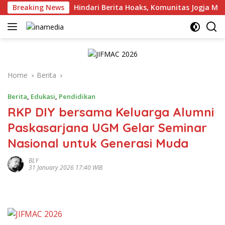
Skip
rsuara
Breaking News
Hindari Berita Hoaks, Komunitas Jogja Menyapa
to
content
Home
Berita
Berita
,
Edukasi
,
Pendidikan
RKP DIY bersama Keluarga Alumni
Paskasarjana UGM Gelar Seminar
Nasional untuk Generasi Muda
BLY
31 January 2026 17:40 WIB