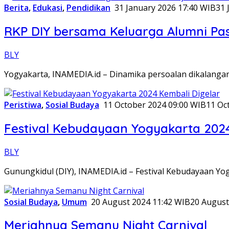
Berita
,
Edukasi
,
Pendidikan
31 January 2026 17:40 WIB
31 
RKP DIY bersama Keluarga Alumni Pa
BLY
Yogyakarta, INAMEDIA.id – Dinamika persoalan dikalangan
Peristiwa
,
Sosial Budaya
11 October 2024 09:00 WIB
11 Oc
Festival Kebudayaan Yogyakarta 2024
BLY
Gunungkidul (DIY), INAMEDIA.id – Festival Kebudayaan Y
Sosial Budaya
,
Umum
20 August 2024 11:42 WIB
20 August
Meriahnya Semanu Night Carnival