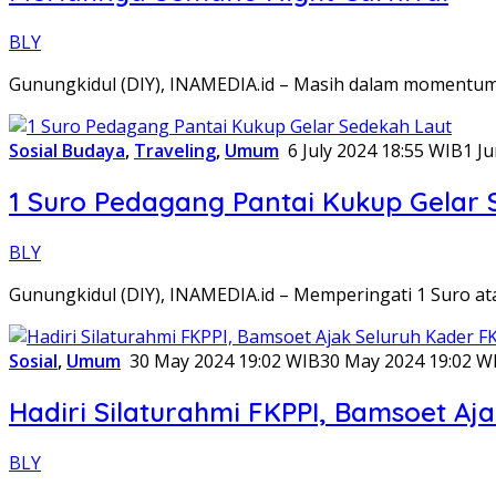
BLY
Gunungkidul (DIY), INAMEDIA.id – Masih dalam momentu
Sosial Budaya
,
Traveling
,
Umum
6 July 2024 18:55 WIB
1 J
1 Suro Pedagang Pantai Kukup Gelar 
BLY
Gunungkidul (DIY), INAMEDIA.id – Memperingati 1 Suro a
Sosial
,
Umum
30 May 2024 19:02 WIB
30 May 2024 19:02 W
Hadiri Silaturahmi FKPPI, Bamsoet Aj
BLY