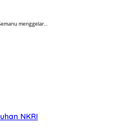
n Semanu menggelar…
tuhan NKRI