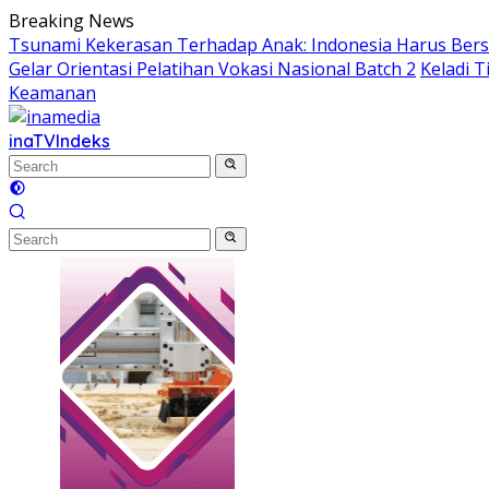
Skip
Breaking News
to
Tsunami Kekerasan Terhadap Anak: Indonesia Harus Ber
content
Gelar Orientasi Pelatihan Vokasi Nasional Batch 2
Keladi 
Keamanan
inaTV
Indeks