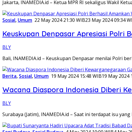
Jakarta, INAMEDIA.id – Ketua MPR RI sekaligus Wakil Ket
Sosial
,
Umum
22 May 2024 21:30 WIB
23 May 2024 09:34 W
Keuskupan Denpasar Apresiasi Polri
BLY
Bali, INAMEDIA.id – Keuskupan Denpasar menilai Polri 
Berita
,
Sosial
,
Umum
19 May 2024 15:48 WIB
19 May 2024 
Wacana Diaspora Indonesia Diberi 
BLY
Surabaya (Jatim), INAMEDIA.id – Saat ini terdapat isu yang
Seni Budaya
,
Sosial Budaya
4 May 2024 10:00 WIB
4 May 2