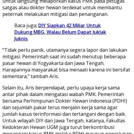
untuk langsung melaporkan kasus PMK pada petugas
satgas atau dokter hewan terdekat untuk membantu
peternak melakukan mitigasi dan penanganan.
Baca juga;
DIY Siapkan 42 Miliar Untuk
Dukung MBG, Walau Belum Dapat Juklak
Juknis
“Tidak perlu panik, utamanya segera lapor dan lakukan
mitigasi. Pemerintah saat ini sudah menutup beberapa
pasar hewan di Yogyakarta dan Jawa Tengah.
Harapannya masyarakat bisa menaati karena ini bersifat
sementara,” tambah Aris.
Selain itu, Aris berpendapat, perlu upaya kerja sama
antar pihak dalam mengatasi wabah PMK. Pemerintah
bersama Perhimpunan Dokter Hewan Indonesia (PDHI)
dan sejumlah pakar terus menjalin kerja sama agar
jumlah kasus terinformasi dan tertangani dengan baik.
Untuk wilayah DIY dan Jawa Tengah, katanya, Fakultas
Kedokteran Hewan UGM juga turut berkontribusi
menangani kasus PMK melalui PDHI maupun penerjunan