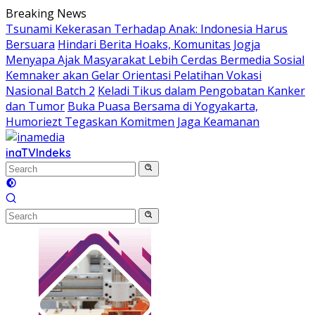
Skip
Breaking News
to
Tsunami Kekerasan Terhadap Anak: Indonesia Harus
content
Bersuara
Hindari Berita Hoaks, Komunitas Jogja
Menyapa Ajak Masyarakat Lebih Cerdas Bermedia Sosial
Kemnaker akan Gelar Orientasi Pelatihan Vokasi
Nasional Batch 2
Keladi Tikus dalam Pengobatan Kanker
dan Tumor
Buka Puasa Bersama di Yogyakarta,
Humoriezt Tegaskan Komitmen Jaga Keamanan
inaTV
Indeks