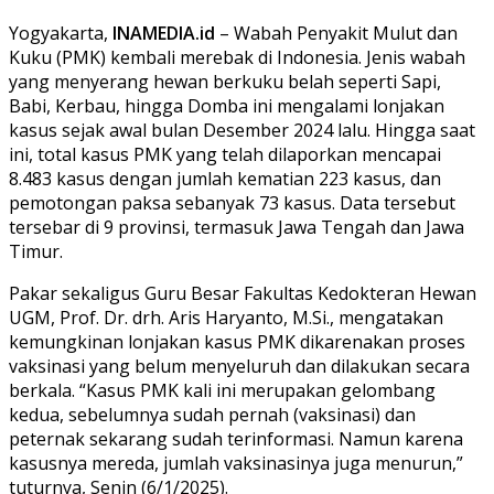
Yogyakarta,
INAMEDIA.id
– Wabah Penyakit Mulut dan
Kuku (PMK) kembali merebak di Indonesia. Jenis wabah
yang menyerang hewan berkuku belah seperti Sapi,
Babi, Kerbau, hingga Domba ini mengalami lonjakan
kasus sejak awal bulan Desember 2024 lalu. Hingga saat
ini, total kasus PMK yang telah dilaporkan mencapai
8.483 kasus dengan jumlah kematian 223 kasus, dan
pemotongan paksa sebanyak 73 kasus. Data tersebut
tersebar di 9 provinsi, termasuk Jawa Tengah dan Jawa
Timur.
Pakar sekaligus Guru Besar Fakultas Kedokteran Hewan
UGM, Prof. Dr. drh. Aris Haryanto, M.Si., mengatakan
kemungkinan lonjakan kasus PMK dikarenakan proses
vaksinasi yang belum menyeluruh dan dilakukan secara
berkala. “Kasus PMK kali ini merupakan gelombang
kedua, sebelumnya sudah pernah (vaksinasi) dan
peternak sekarang sudah terinformasi. Namun karena
kasusnya mereda, jumlah vaksinasinya juga menurun,”
tuturnya, Senin (6/1/2025).