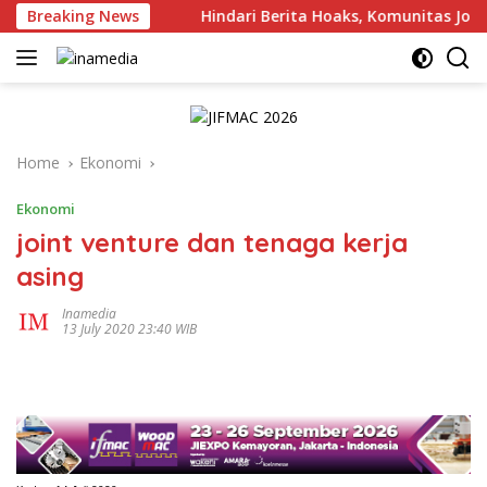
Skip
s Bersuara
Breaking News
Hindari Berita Hoaks, Komunitas Jogja Men
to
content
Home
Ekonomi
Ekonomi
joint venture dan tenaga kerja
asing
Inamedia
13 July 2020 23:40 WIB