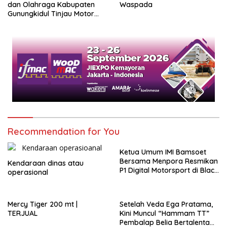
dan Olahraga Kabupaten
Waspada
Gunungkidul Tinjau Motor
Listrik Hasil Karya SMKN 1
Nglipar.
Recommendation for You
Ketua Umum IMI Bamsoet
Bersama Menpora Resmikan
Kendaraan dinas atau
P1 Digital Motorsport di Black
operasional
Stone Garage
Mercy Tiger 200 mt |
Setelah Veda Ega Pratama,
TERJUAL
Kini Muncul “Hammam TT”
Pembalap Belia Bertalenta