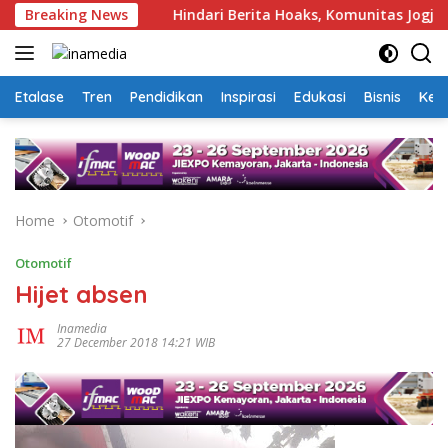
Skip
 Bersuara
Breaking News
Hindari Berita Hoaks, Komunitas Jogja Meny
to
content
Etalase
Tren
Pendidikan
Inspirasi
Edukasi
Bisnis
Kej
Home
Otomotif
Otomotif
Hijet absen
Inamedia
27 December 2018 14:21 WIB