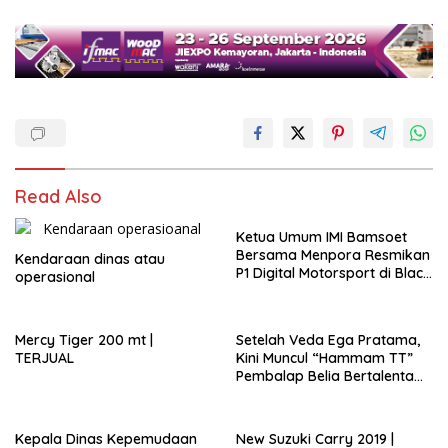
Read Also
Ketua Umum IMI Bamsoet
Bersama Menpora Resmikan
Kendaraan dinas atau
P1 Digital Motorsport di Black
operasional
Stone Garage
Mercy Tiger 200 mt |
Setelah Veda Ega Pratama,
TERJUAL
Kini Muncul “Hammam TT”
Pembalap Belia Bertalenta
Asli Putra Daerah
Gunungkidul
Kepala Dinas Kepemudaan
New Suzuki Carry 2019 |