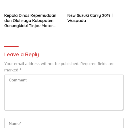
Asli Putra Daerah
Gunungkidul
Kepala Dinas Kepemudaan
New Suzuki Carry 2019 |
dan Olahraga Kabupaten
Waspada
Gunungkidul Tinjau Motor
Listrik Hasil Karya SMKN 1
Nglipar.
Leave a Reply
Your email address will not be published.
Required fields are
marked
*