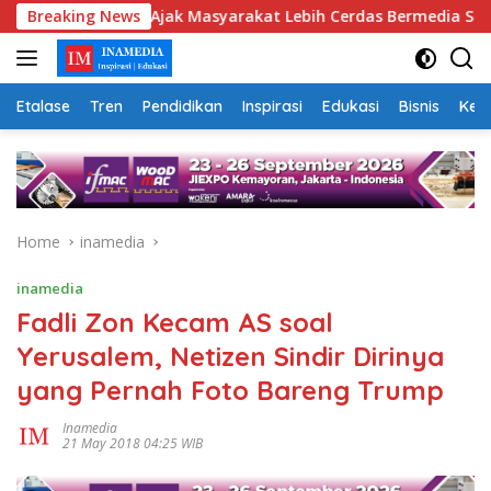
Skip
Menyapa Ajak Masyarakat Lebih Cerdas Bermedia Sosial
Breaking News
to
content
Etalase
Tren
Pendidikan
Inspirasi
Edukasi
Bisnis
Kej
Home
inamedia
inamedia
Fadli Zon Kecam AS soal
Yerusalem, Netizen Sindir Dirinya
yang Pernah Foto Bareng Trump
Inamedia
21 May 2018 04:25 WIB