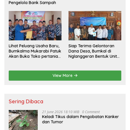
Pengelola Bank Sampah
Lihat Peluang Usaha Baru,
Siap Terima Gelontoran
Bumkalma Mukarabi Patuk
Dana Desa, Bumkal di
Akan Buka Toko pertanian
Nglanggeran Bentuk Unit
Dukung program
Usaha Baru
Ketahanan Pangan
View More
Sering Dibaca
21 June 2026 18:10 WIB
0 Comment
Keladi Tikus dalam Pengobatan Kanker
dan Tumor