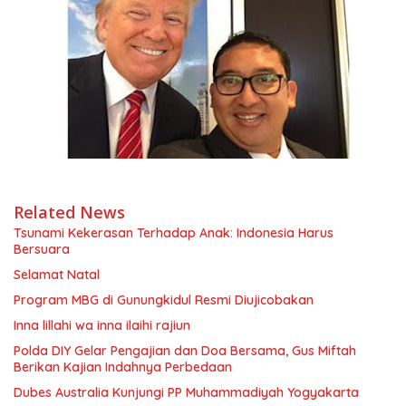
Related News
Tsunami Kekerasan Terhadap Anak: Indonesia Harus
Bersuara
Selamat Natal
Program MBG di Gunungkidul Resmi Diujicobakan
Inna lillahi wa inna ilaihi rajiun
Polda DIY Gelar Pengajian dan Doa Bersama, Gus Miftah
Berikan Kajian Indahnya Perbedaan
Dubes Australia Kunjungi PP Muhammadiyah Yogyakarta