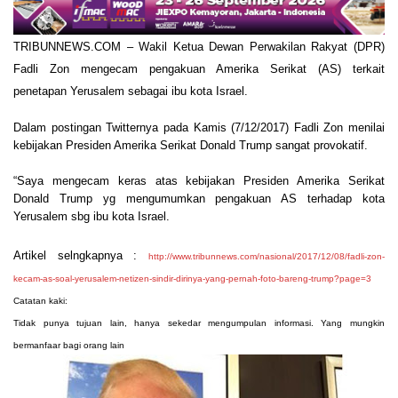
TRIBUNNEWS.COM – Wakil Ketua Dewan Perwakilan Rakyat (DPR)
Fadli Zon mengecam pengakuan Amerika Serikat (AS) terkait
penetapan Yerusalem sebagai ibu kota Israel.
Dalam postingan Twitternya pada Kamis (7/12/2017) Fadli Zon menilai
kebijakan Presiden Amerika Serikat Donald Trump sangat provokatif.
“Saya mengecam keras atas kebijakan Presiden Amerika Serikat
Donald Trump yg mengumumkan pengakuan AS terhadap kota
Yerusalem sbg ibu kota Israel.
Artikel selngkapnya :
http://www.tribunnews.com/nasional/2017/12/08/fadli-zon-
kecam-as-soal-yerusalem-netizen-sindir-dirinya-yang-pernah-foto-bareng-trump?page=3
Catatan kaki:
Tidak punya tujuan lain, hanya sekedar mengumpulan informasi. Yang mungkin
bermanfaar bagi orang lain