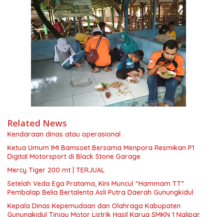
Related News
Kendaraan dinas atau operasional
Ketua Umum IMI Bamsoet Bersama Menpora Resmikan P1
Digital Motorsport di Black Stone Garage
Mercy Tiger 200 mt | TERJUAL
Setelah Veda Ega Pratama, Kini Muncul “Hammam TT”
Pembalap Belia Bertalenta Asli Putra Daerah Gunungkidul
Kepala Dinas Kepemudaan dan Olahraga Kabupaten
Gunungkidul Tinjau Motor Listrik Hasil Karya SMKN 1 Nglipar.