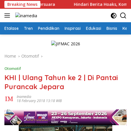
Skip
nesia Harus Bersuara
Breaking News
Hindari Berita Hoaks, Komunitas
to
content
Etalase
Tren
Pendidikan
Inspirasi
Edukasi
Bisnis
Kej
Home
Otomotif
Otomotif
KHI | Ulang Tahun ke 2 | Di Pantai
Purancak Jepara
Inamedia
18 February 2018 13:18 WIB