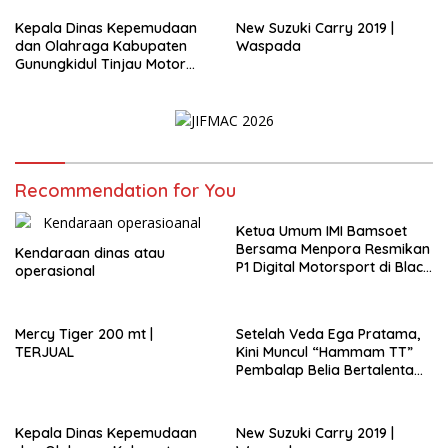
Gunungkidul
Kepala Dinas Kepemudaan
New Suzuki Carry 2019 |
dan Olahraga Kabupaten
Waspada
Gunungkidul Tinjau Motor
Listrik Hasil Karya SMKN 1
Nglipar.
Recommendation for You
Ketua Umum IMI Bamsoet
Bersama Menpora Resmikan
Kendaraan dinas atau
P1 Digital Motorsport di Black
operasional
Stone Garage
Mercy Tiger 200 mt |
Setelah Veda Ega Pratama,
TERJUAL
Kini Muncul “Hammam TT”
Pembalap Belia Bertalenta
Asli Putra Daerah
Gunungkidul
Kepala Dinas Kepemudaan
New Suzuki Carry 2019 |