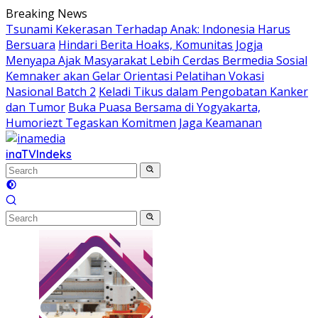
Skip
Breaking News
to
Tsunami Kekerasan Terhadap Anak: Indonesia Harus
content
Bersuara
Hindari Berita Hoaks, Komunitas Jogja
Menyapa Ajak Masyarakat Lebih Cerdas Bermedia Sosial
Kemnaker akan Gelar Orientasi Pelatihan Vokasi
Nasional Batch 2
Keladi Tikus dalam Pengobatan Kanker
dan Tumor
Buka Puasa Bersama di Yogyakarta,
Humoriezt Tegaskan Komitmen Jaga Keamanan
inaTV
Indeks