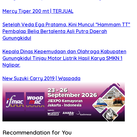
Mercy Tiger 200 mt | TERJUAL
Setelah Veda Ega Pratama, Kini Muncul “Hammam TT”
Pembalap Belia Bertalenta Asli Putra Daerah
Gunungkidul
Kepala Dinas Kepemudaan dan Olahraga Kabupaten
Gunungkidul Tinjau Motor Listrik Hasil Karya SMKN 1
Nglipar.
New Suzuki Carry 2019 | Waspada
Recommendation for You