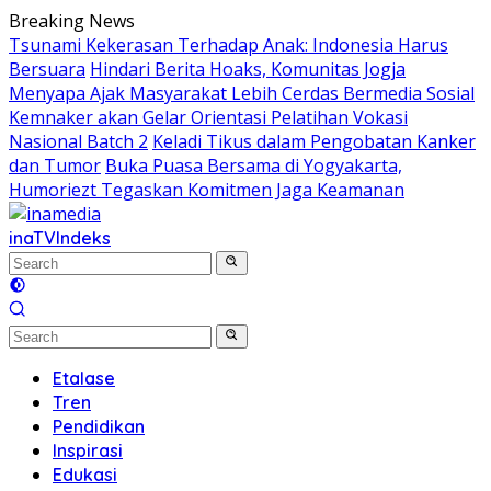
Skip
Breaking News
to
Tsunami Kekerasan Terhadap Anak: Indonesia Harus
content
Bersuara
Hindari Berita Hoaks, Komunitas Jogja
Menyapa Ajak Masyarakat Lebih Cerdas Bermedia Sosial
Kemnaker akan Gelar Orientasi Pelatihan Vokasi
Nasional Batch 2
Keladi Tikus dalam Pengobatan Kanker
dan Tumor
Buka Puasa Bersama di Yogyakarta,
Humoriezt Tegaskan Komitmen Jaga Keamanan
inaTV
Indeks
Etalase
Tren
Pendidikan
Inspirasi
Edukasi