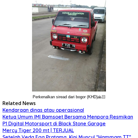
Perkenalkan siread dari bogor (KHD)🙏🏻
Related News
Kendaraan dinas atau operasional
Ketua Umum IMI Bamsoet Bersama Menpora Resmikan
P1 Digital Motorsport di Black Stone Garage
Mercy Tiger 200 mt | TERJUAL
Setelah Veda Ega Pratama, Kini Muncul “Hammam TT”