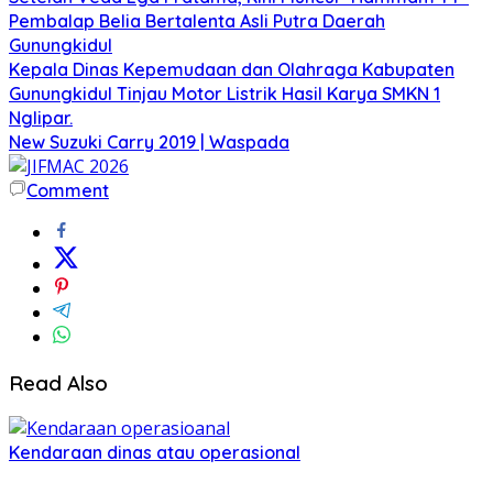
Pembalap Belia Bertalenta Asli Putra Daerah
Gunungkidul
Kepala Dinas Kepemudaan dan Olahraga Kabupaten
Gunungkidul Tinjau Motor Listrik Hasil Karya SMKN 1
Nglipar.
New Suzuki Carry 2019 | Waspada
Comment
Read Also
Kendaraan dinas atau operasional