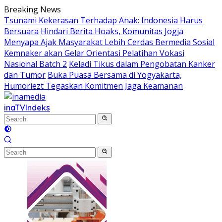
Skip
Breaking News
to
Tsunami Kekerasan Terhadap Anak: Indonesia Harus
content
Bersuara
Hindari Berita Hoaks, Komunitas Jogja
Menyapa Ajak Masyarakat Lebih Cerdas Bermedia Sosial
Kemnaker akan Gelar Orientasi Pelatihan Vokasi
Nasional Batch 2
Keladi Tikus dalam Pengobatan Kanker
dan Tumor
Buka Puasa Bersama di Yogyakarta,
Humoriezt Tegaskan Komitmen Jaga Keamanan
inaTV
Indeks