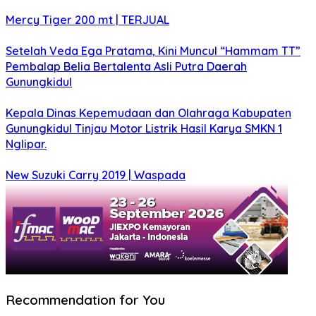
Mercy Tiger 200 mt | TERJUAL
Setelah Veda Ega Pratama, Kini Muncul “Hammam TT”
Pembalap Belia Bertalenta Asli Putra Daerah
Gunungkidul
Kepala Dinas Kepemudaan dan Olahraga Kabupaten
Gunungkidul Tinjau Motor Listrik Hasil Karya SMKN 1
Nglipar.
New Suzuki Carry 2019 | Waspada
Recommendation for You