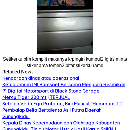
Setikerku blm komplit makanya krpingin kumpul2 lg trs minta
stiker ama temen2 bitar stikerku rame
Related News
Kendaraan dinas atau operasional
Ketua Umum IMI Bamsoet Bersama Menpora Resmikan
P1 Digital Motorsport di Black Stone Garage
Mercy Tiger 200 mt | TERJUAL
Setelah Veda Ega Pratama, Kini Muncul “Hammam TT”
Pembalap Belia Bertalenta Asli Putra Daerah
Gunungkidul
Kepala Dinas Kepemudaan dan Olahraga Kabupaten
Gunungkidul Tinjau Motor Listrik Hasil Karya SMKN 1