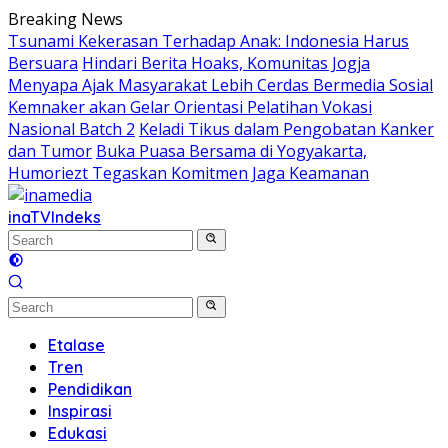
Skip
Breaking News
to
Tsunami Kekerasan Terhadap Anak: Indonesia Harus
content
Bersuara
Hindari Berita Hoaks, Komunitas Jogja
Menyapa Ajak Masyarakat Lebih Cerdas Bermedia Sosial
Kemnaker akan Gelar Orientasi Pelatihan Vokasi
Nasional Batch 2
Keladi Tikus dalam Pengobatan Kanker
dan Tumor
Buka Puasa Bersama di Yogyakarta,
Humoriezt Tegaskan Komitmen Jaga Keamanan
inaTV
Indeks
Etalase
Tren
Pendidikan
Inspirasi
Edukasi