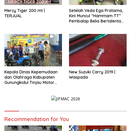
Mercy Tiger 200 mt |
Setelah Veda Ega Pratama,
TERJUAL
Kini Muncul “Hammam TT”
Pembalap Belia Bertalenta
Asli Putra Daerah
Gunungkidul
Kepala Dinas Kepemudaan
New Suzuki Carry 2019 |
dan Olahraga Kabupaten
Waspada
Gunungkidul Tinjau Motor
Listrik Hasil Karya SMKN 1
Nglipar.
Recommendation for You