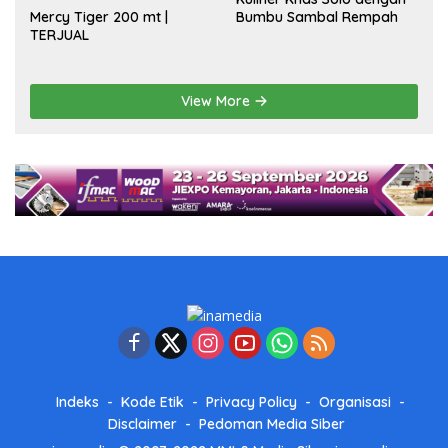
Bumbu Sambal Rempah
Mercy Tiger 200 mt |
TERJUAL
View More
Indeks
Kode Etik
Privacy Policy
Organisasi
Disclaimer
Pedoman Media Siber