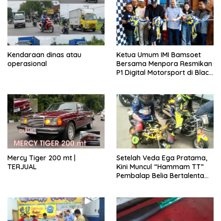
Kendaraan dinas atau
Ketua Umum IMI Bamsoet
operasional
Bersama Menpora Resmikan
P1 Digital Motorsport di Black
Stone Garage
Mercy Tiger 200 mt |
Setelah Veda Ega Pratama,
TERJUAL
Kini Muncul “Hammam TT”
Pembalap Belia Bertalenta
Asli Putra Daerah
Gunungkidul