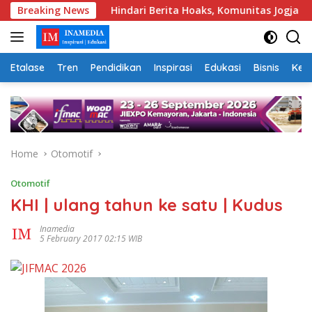
Skip
suara
Breaking News
Hindari Berita Hoaks, Komunitas Jogja Menyapa A
to
content
Etalase
Tren
Pendidikan
Inspirasi
Edukasi
Bisnis
Kej
Home
Otomotif
Otomotif
KHI | ulang tahun ke satu | Kudus
Inamedia
5 February 2017 02:15 WIB