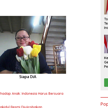
Ts
Te
In
Be
K
Ge
Pe
Na
Siapa DiA
hadap Anak: Indonesia Harus Bersuara
Pop
kidul Resmi Diujicobakan