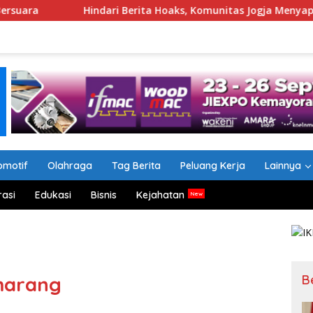
Hindari Berita Hoaks, Komunitas Jogja Menyapa Ajak Masyaraka
omotif
Olahraga
Tag Berita
Peluang Kerja
Lainnya
rasi
Edukasi
Bisnis
Kejahatan
B
emarang