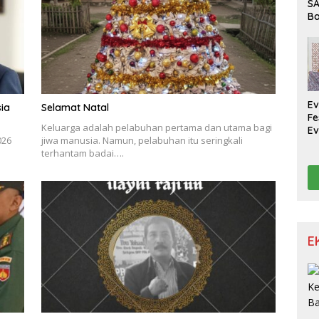
SA
Ba
Pe
W
Ev
ia
Selamat Natal
Fe
Keluarga adalah pelabuhan pertama dan utama bagi
Ev
026
jiwa manusia. Namun, pelabuhan itu seringkali
Ka
terhantam badai….
N
E