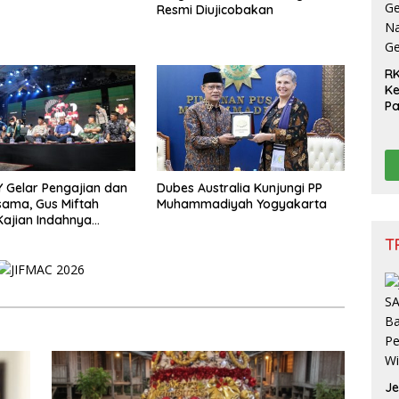
Resmi Diujicobakan
RK
Ke
P
Ge
Na
Ge
Y Gelar Pengajian dan
Dubes Australia Kunjungi PP
ama, Gus Miftah
Muhammadiyah Yogyakarta
Kajian Indahnya
an
T
J