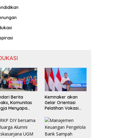
endidikan
enungan
dukasi
spirasi
DUKASI
ndari Berita
Kemnaker akan
aks, Komunitas
Gelar Orientasi
ogja Menyapa
Pelatihan Vokasi
ak Masyarakat
Nasional Batch 2
bih Cerdas
rmedia Sosial