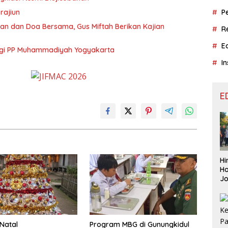
 rajiun
P
ian dan Doa Bersama, Gus Miftah Berikan Kajian
R
E
ungi PP Muhammadiyah Yogyakarta
In
E
Hi
Ho
J
Aj
Le
Be
Natal
Program MBG di Gunungkidul