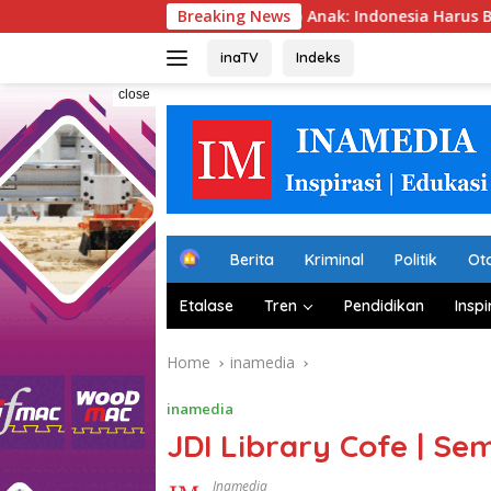
Skip
 Kekerasan Terhadap Anak: Indonesia Harus Bersuara
Breaking News
to
content
inaTV
Indeks
close
H
Berita
Kriminal
Politik
Ot
o
m
Etalase
Tren
Pendidikan
Inspi
e
Home
inamedia
inamedia
JDI Library Cofe | S
Inamedia