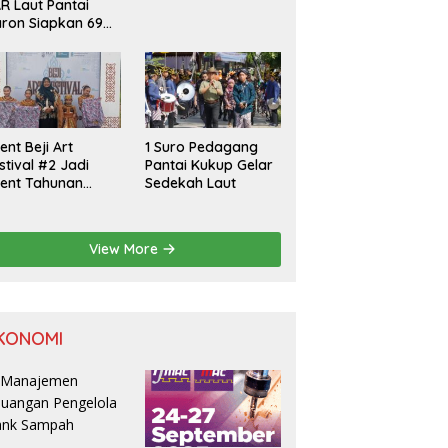
R Laut Pantai
ron Siapkan 69
rsonel Jaga
isatawan Padusan
ent Beji Art
1 Suro Pedagang
stival #2 Jadi
Pantai Kukup Gelar
ent Tahunan
Sedekah Laut
lurahan Beji
gawen
View More
KONOMI