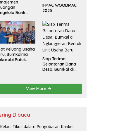
anajemen
IFMAC WOODMAC
euangan
2025
ngelola Bank
ampah
hat Peluang Usaha
aru, Bumkalma
Siap Terima
karabi Patuk
Gelontoran Dana
an Buka Toko
Desa, Bumkal di
rtanian Dukung
Nglanggeran
rogram
Bentuk Unit Usaha
etahanan Pangan
Baru
View More
ering Dibaca