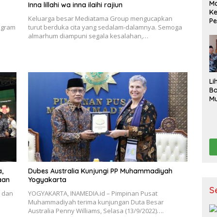
M
Inna lillahi wa inna ilaihi rajiun
K
Keluarga besar Mediatama Group mengucapkan
Pe
ogram
turut berduka cita yang sedalam-dalamnya. Semoga
S
almarhum diampuni segala kesalahan,…
Li
B
Mu
Ak
pe
p
K
,
Dubes Australia Kunjungi PP Muhammadiyah
aan
Yogyakarta
S
3 dan
YOGYAKARTA, INAMEDIA.id – Pimpinan Pusat
Muhammadiyah terima kunjungan Duta Besar
Australia Penny Williams, Selasa (13/9/2022)….