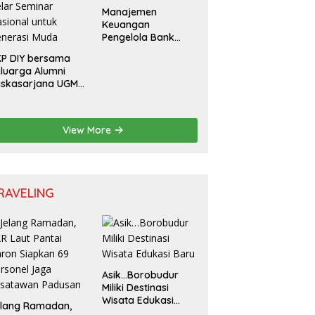
Manajemen
Keuangan
Pengelola Bank
Sampah
P DIY bersama
luarga Alumni
askasarjana UGM
lar Seminar
sional untuk
nerasi Muda
View More
RAVELING
Asik…Borobudur
Miliki Destinasi
Wisata Edukasi
elang Ramadan,
Baru