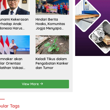
Hindari Berita
unami Kekerasan
Hoaks, Komunitas
rhadap Anak:
Jogja Menyapa
donesia Harus
Ajak Masyarakat
rsuara
Lebih Cerdas
Bermedia Sosial
emnaker akan
Keladi Tikus dalam
lar Orientasi
Pengobatan Kanker
latihan Vokasi
dan Tumor
sional Batch 2
View More
ular Tags