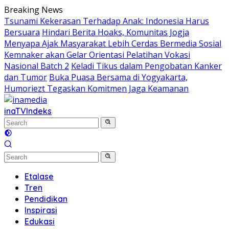
Skip
Breaking News
to
Tsunami Kekerasan Terhadap Anak: Indonesia Harus
content
Bersuara
Hindari Berita Hoaks, Komunitas Jogja
Menyapa Ajak Masyarakat Lebih Cerdas Bermedia Sosial
Kemnaker akan Gelar Orientasi Pelatihan Vokasi
Nasional Batch 2
Keladi Tikus dalam Pengobatan Kanker
dan Tumor
Buka Puasa Bersama di Yogyakarta,
Humoriezt Tegaskan Komitmen Jaga Keamanan
inaTV
Indeks
Etalase
Tren
Pendidikan
Inspirasi
Edukasi