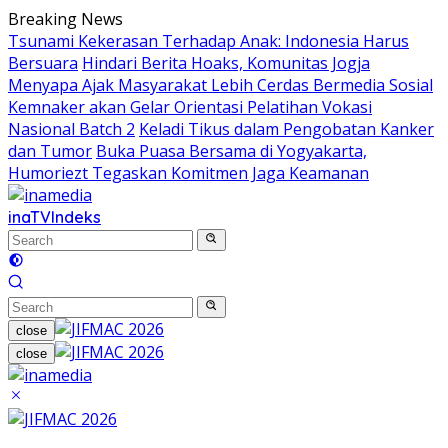
Skip
Breaking News
to
Tsunami Kekerasan Terhadap Anak: Indonesia Harus
content
Bersuara
Hindari Berita Hoaks, Komunitas Jogja
Menyapa Ajak Masyarakat Lebih Cerdas Bermedia Sosial
Kemnaker akan Gelar Orientasi Pelatihan Vokasi
Nasional Batch 2
Keladi Tikus dalam Pengobatan Kanker
dan Tumor
Buka Puasa Bersama di Yogyakarta,
Humoriezt Tegaskan Komitmen Jaga Keamanan
inaTV
Indeks
close
close