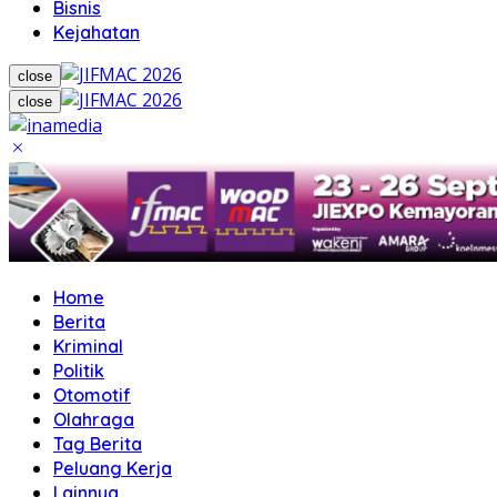
Bisnis
Kejahatan
close
close
Home
Berita
Kriminal
Politik
Otomotif
Olahraga
Tag Berita
Peluang Kerja
Lainnya