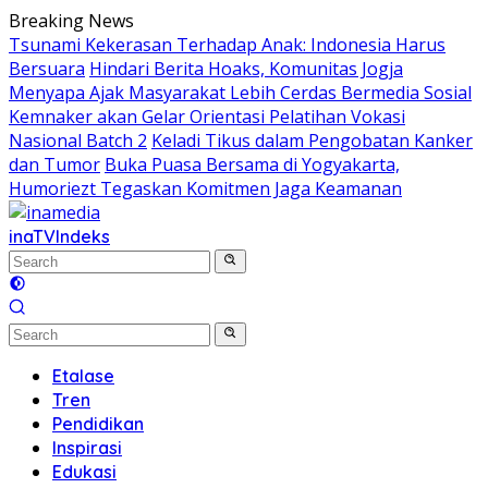
Skip
Breaking News
to
Tsunami Kekerasan Terhadap Anak: Indonesia Harus
content
Bersuara
Hindari Berita Hoaks, Komunitas Jogja
Menyapa Ajak Masyarakat Lebih Cerdas Bermedia Sosial
Kemnaker akan Gelar Orientasi Pelatihan Vokasi
Nasional Batch 2
Keladi Tikus dalam Pengobatan Kanker
dan Tumor
Buka Puasa Bersama di Yogyakarta,
Humoriezt Tegaskan Komitmen Jaga Keamanan
inaTV
Indeks
Etalase
Tren
Pendidikan
Inspirasi
Edukasi