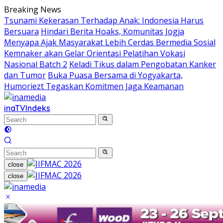
Skip
Breaking News
to
Tsunami Kekerasan Terhadap Anak: Indonesia Harus
content
Bersuara
Hindari Berita Hoaks, Komunitas Jogja
Menyapa Ajak Masyarakat Lebih Cerdas Bermedia Sosial
Kemnaker akan Gelar Orientasi Pelatihan Vokasi
Nasional Batch 2
Keladi Tikus dalam Pengobatan Kanker
dan Tumor
Buka Puasa Bersama di Yogyakarta,
Humoriezt Tegaskan Komitmen Jaga Keamanan
inaTV
Indeks
close
close