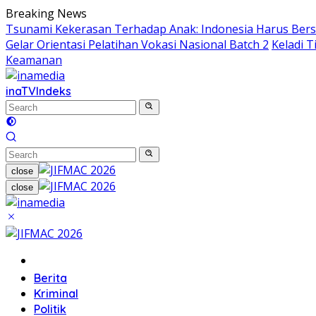
Skip
Breaking News
to
Tsunami Kekerasan Terhadap Anak: Indonesia Harus Ber
content
Gelar Orientasi Pelatihan Vokasi Nasional Batch 2
Keladi 
Keamanan
inaTV
Indeks
close
close
Home
Berita
Kriminal
Politik