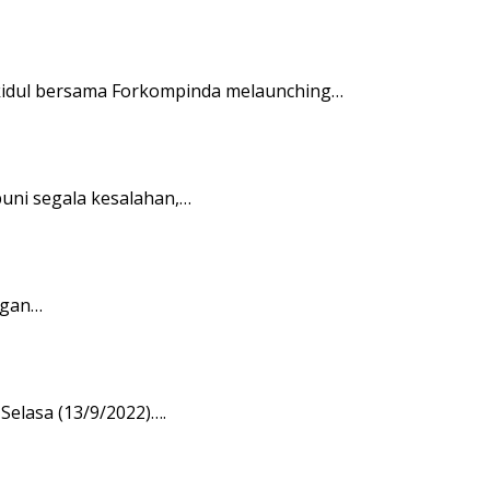
kidul bersama Forkompinda melaunching…
uni segala kesalahan,…
ngan…
elasa (13/9/2022)….