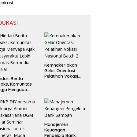
spirasi
DUKASI
Kemnaker akan
Gelar Orientasi
Pelatihan Vokasi
ndari Berita
Nasional Batch 2
aks, Komunitas
ogja Menyapa
ak Masyarakat
bih Cerdas
rmedia Sosial
Manajemen
Keuangan
Pengelola Bank