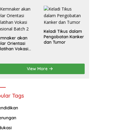
Ajak Masyarakat
Lebih Cerdas
Bermedia Sosial
Keladi Tikus dalam
Pengobatan Kanker
emnaker akan
dan Tumor
lar Orientasi
latihan Vokasi
sional Batch 2
View More
ular Tags
endidikan
enungan
dukasi