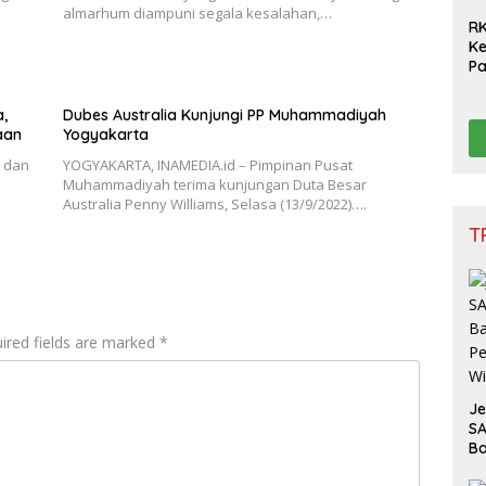
almarhum diampuni segala kesalahan,…
RK
Ke
P
Ge
Na
,
Dubes Australia Kunjungi PP Muhammadiyah
Ge
aan
Yogyakarta
3 dan
YOGYAKARTA, INAMEDIA.id – Pimpinan Pusat
Muhammadiyah terima kunjungan Duta Besar
Australia Penny Williams, Selasa (13/9/2022)….
T
ired fields are marked
*
J
SA
Ba
Pe