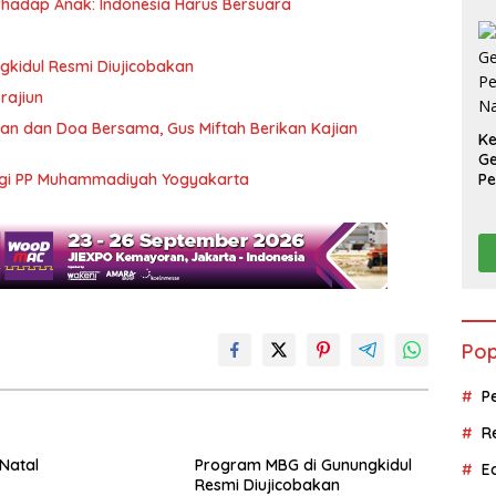
hadap Anak: Indonesia Harus Bersuara
kidul Resmi Diujicobakan
 rajiun
ian dan Doa Bersama, Gus Miftah Berikan Kajian
K
Ge
ungi PP Muhammadiyah Yogyakarta
Pe
Na
Pop
P
R
Natal
Program MBG di Gunungkidul
E
Resmi Diujicobakan