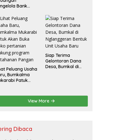
euangan
ngelola Bank
ampah
Siap Terima
Gelontoran Dana
Desa, Bumkal di
hat Peluang Usaha
Nglanggeran
aru, Bumkalma
Bentuk Unit Usaha
karabi Patuk
Baru
an Buka Toko
rtanian Dukung
rogram
View More
etahanan Pangan
ering Dibaca