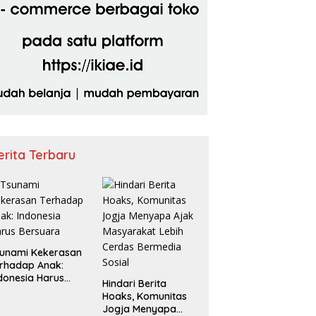
erita Terbaru
unami Kekerasan
rhadap Anak:
donesia Harus
Hindari Berita
rsuara
Hoaks, Komunitas
Jogja Menyapa