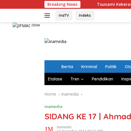
Skip
Breaking News
Tsunami Kekerasan Terhadap
to
content
inaTV
Indeks
close
H
Berita
Kriminal
Politik
Ot
o
m
Etalase
Tren
Pendidikan
Inspi
e
Home
inamedia
inamedia
SIDANG KE 17 | Ahmad
Inamedia