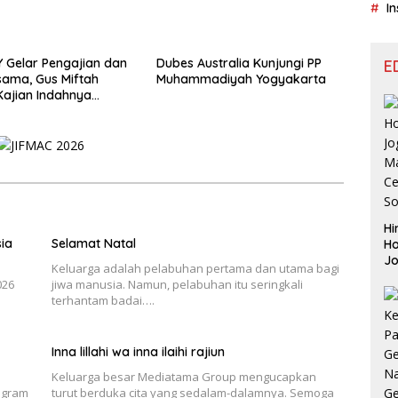
In
Y Gelar Pengajian dan
Dubes Australia Kunjungi PP
E
ama, Gus Miftah
Muhammadiyah Yogyakarta
Kajian Indahnya
an
Hi
ia
Selamat Natal
Ho
J
Keluarga adalah pelabuhan pertama dan utama bagi
Aj
026
jiwa manusia. Namun, pelabuhan itu seringkali
Le
terhantam badai….
Be
Inna lillahi wa inna ilaihi rajiun
Keluarga besar Mediatama Group mengucapkan
ogram
turut berduka cita yang sedalam-dalamnya. Semoga