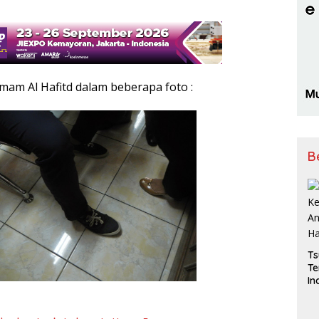
am Al Hafitd dalam beberapa foto :
B
Ts
Te
In
Be