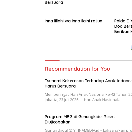
Bersuara
Inna lillahi wa inna ilaihi rajiun
Polda DI
Doa Bers
Berikan 
Perbeda
Recommendation for You
Tsunami Kekerasan Terhadap Anak: Indones
Harus Bersuara
Memperingati Hari Anak Nasional ke-42 Tahun 2
Jakarta, 23 Juli 2026 — Hari Anak Nasional…
Program MBG di Gunungkidul Resmi
Diujicobakan
Gunungkidul (DIY), INAMEDIA.id – Laksanakan pr