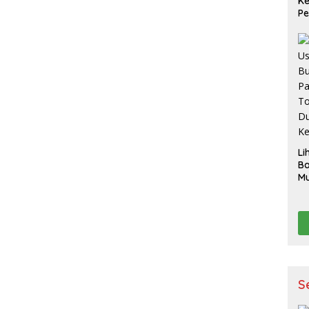
K
Pe
S
Li
B
Mu
Ak
pe
p
K
S