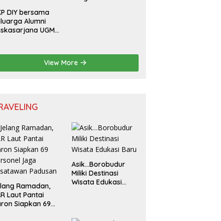
Sampah
P DIY bersama
luarga Alumni
askasarjana UGM
lar Seminar
sional untuk
nerasi Muda
View More
RAVELING
Asik…Borobudur
Miliki Destinasi
Wisata Edukasi
elang Ramadan,
Baru
R Laut Pantai
ron Siapkan 69
rsonel Jaga