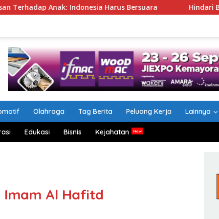
 Anak: Indonesia Harus Bersuara
Hindari Berita Hoaks
omotif
Olahraga
Tag Berita
Peluang Kerja
Lainnya
rasi
Edukasi
Bisnis
Kejahatan
 Imam Al Hafitd