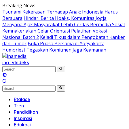
Skip
Breaking News
to
Tsunami Kekerasan Terhadap Anak: Indonesia Harus
content
Bersuara
Hindari Berita Hoaks, Komunitas Jogja
Menyapa Ajak Masyarakat Lebih Cerdas Bermedia Sosial
Kemnaker akan Gelar Orientasi Pelatihan Vokasi
Nasional Batch 2
Keladi Tikus dalam Pengobatan Kanker
dan Tumor
Buka Puasa Bersama di Yogyakarta,
Humoriezt Tegaskan Komitmen Jaga Keamanan
inaTV
Indeks
Etalase
Tren
Pendidikan
Inspirasi
Edukasi