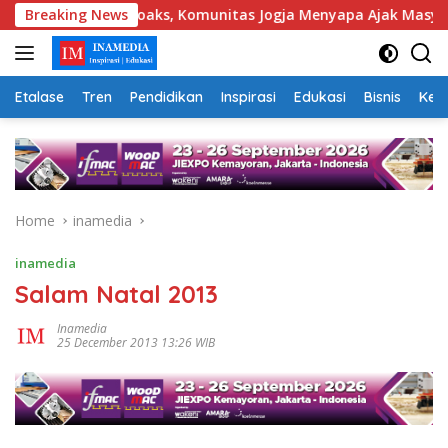
Skip
ri Berita Hoaks, Komunitas Jogja Menyapa Ajak Masyarakat Leb
Breaking News
to
content
Etalase
Tren
Pendidikan
Inspirasi
Edukasi
Bisnis
Kej
Home
inamedia
inamedia
Salam Natal 2013
Inamedia
25 December 2013 13:26 WIB