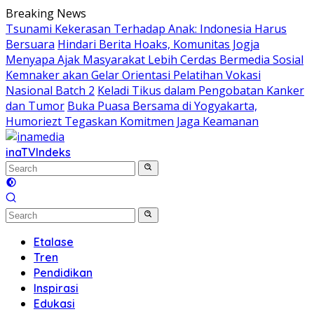
Skip
Breaking News
to
Tsunami Kekerasan Terhadap Anak: Indonesia Harus
content
Bersuara
Hindari Berita Hoaks, Komunitas Jogja
Menyapa Ajak Masyarakat Lebih Cerdas Bermedia Sosial
Kemnaker akan Gelar Orientasi Pelatihan Vokasi
Nasional Batch 2
Keladi Tikus dalam Pengobatan Kanker
dan Tumor
Buka Puasa Bersama di Yogyakarta,
Humoriezt Tegaskan Komitmen Jaga Keamanan
inaTV
Indeks
Etalase
Tren
Pendidikan
Inspirasi
Edukasi