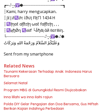
┏┉⌣̊┈̥-̶̯͡
̷̴✽̶┄┈┈┈┈┈┈┈┈┈┈┈┈┈┈┉┓
┆Kami, harry mengucapkan..
┆∫έ|∂
∂τ ίϑϋƪ FǐțΓΊ 1434 H
┆
ȋ̝̊ηαℓ αȋ̝̊ϑzȋ̝̊η ωαℓ fαȋ̝̊ϑzȋ̝̊η , , ,
┆
ø̲ђǾη
ɑ̈ɑ̈f └ǻђɪ̇Ʀ Ԃάй ϐαтƗƗɪ̇η..
└┈┈┈┈┈┈┈┈┈┈┈┈┈┈┈⌣̊┈̥-̶̯͡
̷̴✽̶⌣̊✽̶
وَعَلَيْكُمْ السَّلاَمُ وَرَحْمَةُ اللهِ وَبَرَكَاتُ
Sent from my smartphone
Related News
Tsunami Kekerasan Terhadap Anak: Indonesia Harus
Bersuara
Selamat Natal
Program MBG di Gunungkidul Resmi Diujicobakan
Inna lillahi wa inna ilaihi rajiun
Polda DIY Gelar Pengajian dan Doa Bersama, Gus Miftah
Berikan Kajian Indahnya Perbedaan