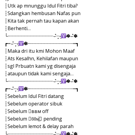
┆Utk ap mnunggu Idul Fitri tiba?
┆Sdangkan hembusan Nafas pun
┆Kita tak pernah tau kapan akan
┆Berhenti…
└┈┈┈┈┈┈┈┈┈┈┈┈┈┈┈⌣̊┈̥-̶̯͡
̷̴✽̶⌣̊✽̶
┏┉⌣̊┈̥-̶̯͡
̷̴✽̶┄┈┈┈┈┈┈┈┈┈┈┈┈┈┈┉┓
┆Maka dri itu kmi Mohon Maaf
┆Ats Kesalhn, Kehilafan maupun
┆sgl Prbuatn kami yg disengaja
┆ataupun tidak kami sengaja…
└┈┈┈┈┈┈┈┈┈┈┈┈┈┈┈⌣̊┈̥-̶̯͡
̷̴✽̶⌣̊✽̶
┏┉⌣̊┈̥-̶̯͡
̷̴✽̶┄┈┈┈┈┈┈┈┈┈┈┈┈┈┈┉┓
┆Sebelum Idul Fitri datang
┆Sebelum operator sibuk
┆Sebelum ввм off
┆Sebelum ϐϐм̲̅ pending
┆Sebelum lemot & delay parah
└┈┈┈┈┈┈┈┈┈┈┈┈┈┈┈⌣̊┈̥-̶̯͡
̷̴✽̶⌣̊✽̶