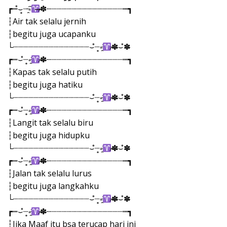
┏┉⌣̊┈̥-̶̯͡
̷̴✽̶┄┈┈┈┈┈┈┈┈┈┈┈┈┈┈┉┓
┆Air tak selalu jernih
┆begitu juga ucapanku
└┈┈┈┈┈┈┈┈┈┈┈┈┈┈┈⌣̊┈̥-̶̯͡
̷̴✽̶⌣̊✽̶
┏┉⌣̊┈̥-̶̯͡
̷̴✽̶┄┈┈┈┈┈┈┈┈┈┈┈┈┈┈┉┓
┆Kapas tak selalu putih
┆begitu juga hatiku
└┈┈┈┈┈┈┈┈┈┈┈┈┈┈┈⌣̊┈̥-̶̯͡
̷̴✽̶⌣̊✽̶
┏┉⌣̊┈̥-̶̯͡
̷̴✽̶┄┈┈┈┈┈┈┈┈┈┈┈┈┈┈┉┓
┆Langit tak selalu biru
┆begitu juga hidupku
└┈┈┈┈┈┈┈┈┈┈┈┈┈┈┈⌣̊┈̥-̶̯͡
̷̴✽̶⌣̊✽̶
┏┉⌣̊┈̥-̶̯͡
̷̴✽̶┄┈┈┈┈┈┈┈┈┈┈┈┈┈┈┉┓
┆Jalan tak selalu lurus
┆begitu juga langkahku
└┈┈┈┈┈┈┈┈┈┈┈┈┈┈┈⌣̊┈̥-̶̯͡
̷̴✽̶⌣̊✽̶
┏┉⌣̊┈̥-̶̯͡
̷̴✽̶┄┈┈┈┈┈┈┈┈┈┈┈┈┈┈┉┓
┆Jika Maaf itu bsa terucap hari ini