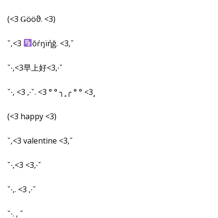
(<3 Ǥööϑ. <3)
ˇ‚<3
ŏŕŋïήğ. <3‚ˇ
ˇ∙‚<3早上好<3‚∙ˇ
ˇ∙‚ <3 ‚∙ˇ. <3 ° ° ╮¸╭ ° ° <3¸
(<3 happy <3)
ˇ‚<3 valentine <3‚ˇ
ˇ∙‚<3 <3‚∙ˇ
ˇ∙‚. <3 ‚∙ˇ
ˇ∙. ‚ ˇ