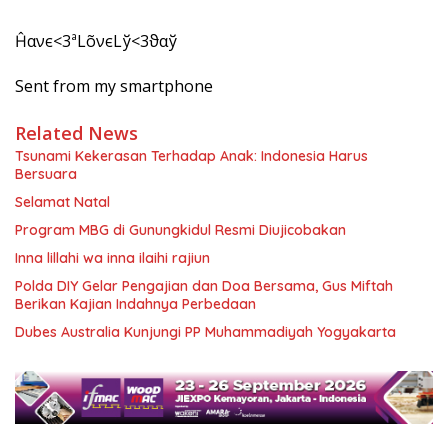
Ĥανє<3ªLõνєLў<3ϑαў
Sent from my smartphone
Related News
Tsunami Kekerasan Terhadap Anak: Indonesia Harus
Bersuara
Selamat Natal
Program MBG di Gunungkidul Resmi Diujicobakan
Inna lillahi wa inna ilaihi rajiun
Polda DIY Gelar Pengajian dan Doa Bersama, Gus Miftah
Berikan Kajian Indahnya Perbedaan
Dubes Australia Kunjungi PP Muhammadiyah Yogyakarta