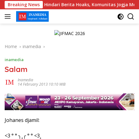
Skip
ra
Breaking News
Hindari Berita Hoaks, Komunitas Jogja Menyapa Aja
to
content
Home
inamedia
inamedia
Salam
Inamedia
14 February 2013 10:10 WIB
Johanes djamil:
<3 ° ° ╮¸╭ ° ° <3¸