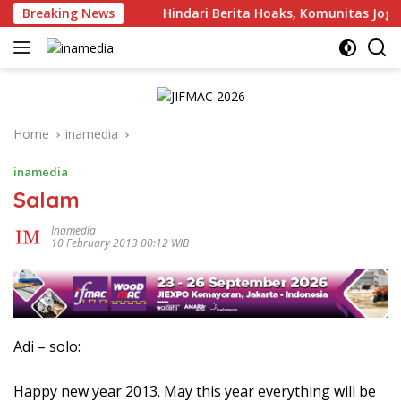
Skip
us Bersuara
Breaking News
Hindari Berita Hoaks, Komunitas Jogja Me
to
content
Home
inamedia
inamedia
Salam
Inamedia
10 February 2013 00:12 WIB
Adi – solo:
Happy new year 2013. May this year everything will be