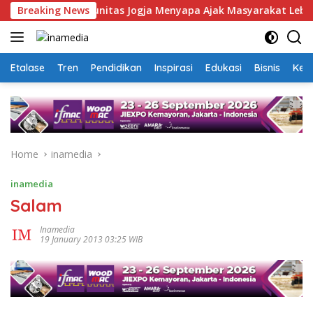
Skip
ta Hoaks, Komunitas Jogja Menyapa Ajak Masyarakat Lebih Cerd
Breaking News
to
content
Etalase
Tren
Pendidikan
Inspirasi
Edukasi
Bisnis
Kej
Home
inamedia
inamedia
Salam
Inamedia
19 January 2013 03:25 WIB