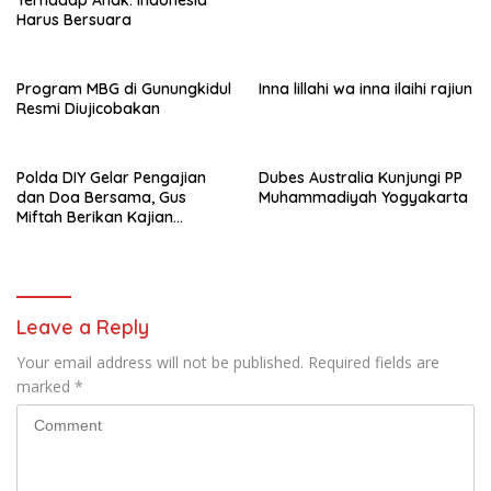
Terhadap Anak: Indonesia
Harus Bersuara
Program MBG di Gunungkidul
Inna lillahi wa inna ilaihi rajiun
Resmi Diujicobakan
Polda DIY Gelar Pengajian
Dubes Australia Kunjungi PP
dan Doa Bersama, Gus
Muhammadiyah Yogyakarta
Miftah Berikan Kajian
Indahnya Perbedaan
Leave a Reply
Your email address will not be published.
Required fields are
marked
*