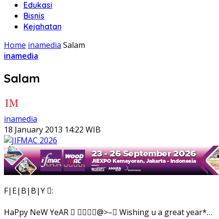
Edukasi
Bisnis
Kejahatan
Home
inamedia
Salam
inamedia
Salam
inamedia
18 January 2013 14:22 WIB
F|E|B|B|Y :
HaPpy NeW YeAR  @>– Wishing u a great year*…