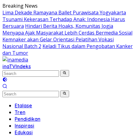
Skip
Breaking News
to
Lima Dekade Ramayana Ballet Purawisata Yogyakarta
content
Tsunami Kekerasan Terhadap Anak: Indonesia Harus
Bersuara
Hindari Berita Hoaks, Komunitas Jogja
Menyapa Ajak Masyarakat Lebih Cerdas Bermedia Sosial
Kemnaker akan Gelar Orientasi Pelatihan Vokasi
Nasional Batch 2
Keladi Tikus dalam Pengobatan Kanker
dan Tumor
inaTV
Indeks
Etalase
Tren
Pendidikan
Inspirasi
Edukasi