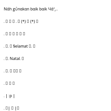
Nάh gΰnαkαn bαik bαik Чά"̮…
.    .  (*)  (*) 
.      
. .  §elamat . 
. . Natal. 
. .   
.   
. | :p |
. |  |