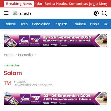
Skip
ra
Breaking News
Hindari Berita Hoaks, Komunitas Jogja Menyapa Aja
to
content
Etalase
Tren
Pendidikan
Inspirasi
Edukasi
Bisnis
Kej
Home
inamedia
inamedia
Salam
Inamedia
30 December 2012 05:51 WIB