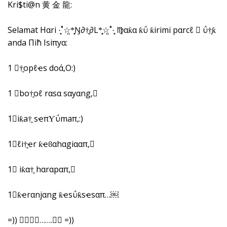
Kri$ti@n ‎​黄 ‎​金 龍:
‎​Selamat Hαri ·̣̥˚☆̤*̣̣̣̥Ŋ∂†̥̥∂L*̣̣̣̥☆̤˚·̣̥ ♍αƙα ƙΰ ƙirimi pαrcҾℓ  ΰ†̥ƙ
anda Πiћ Isiπyα:
1 †̥opℓҽs doά,O:)
1 bo†̥oℓ rαsα sαyαng,
1iƙa†̥ sҽπƳ‎ΰmaπ,:)
1ℓi†̥ҽr ƙҽϐαhαgiααπ,
1 iƙα†̥ hαrαpαπ,
1ƙҽrαnjαng ƙҽsΰƙsҽsαπ…￼
=)) ……. =))