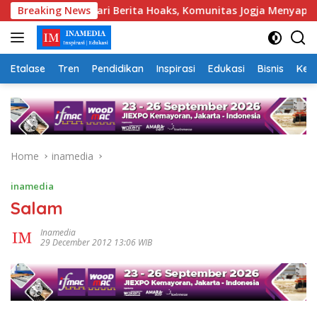
Skip
Breaking News
Hindari Berita Hoaks, Komunitas Jogja Menyapa Ajak Masya
to
content
Etalase
Tren
Pendidikan
Inspirasi
Edukasi
Bisnis
Kej
Home
inamedia
inamedia
Salam
Inamedia
29 December 2012 13:06 WIB