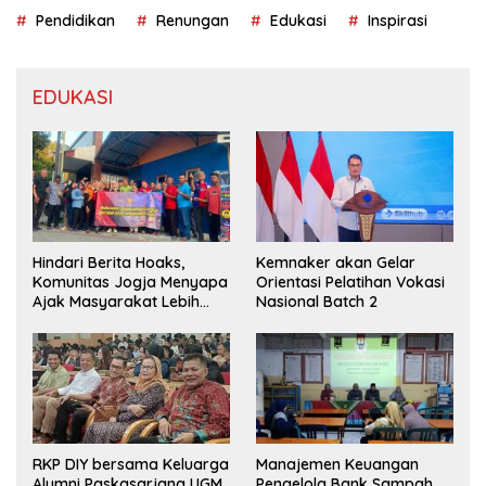
Pendidikan
Renungan
Edukasi
Inspirasi
EDUKASI
Hindari Berita Hoaks,
Kemnaker akan Gelar
Komunitas Jogja Menyapa
Orientasi Pelatihan Vokasi
Ajak Masyarakat Lebih
Nasional Batch 2
Cerdas Bermedia Sosial
RKP DIY bersama Keluarga
Manajemen Keuangan
Alumni Paskasarjana UGM
Pengelola Bank Sampah