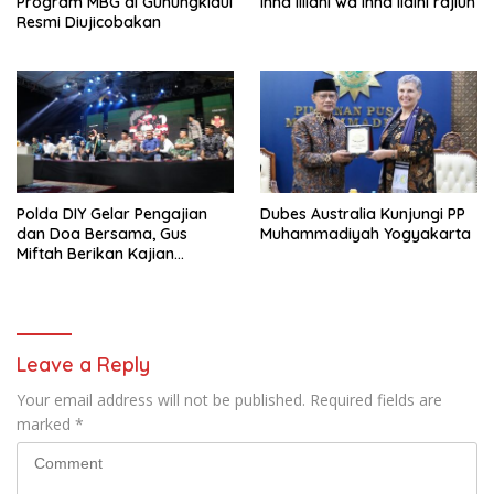
Program MBG di Gunungkidul
Inna lillahi wa inna ilaihi rajiun
Resmi Diujicobakan
Polda DIY Gelar Pengajian
Dubes Australia Kunjungi PP
dan Doa Bersama, Gus
Muhammadiyah Yogyakarta
Miftah Berikan Kajian
Indahnya Perbedaan
Leave a Reply
Your email address will not be published.
Required fields are
marked
*