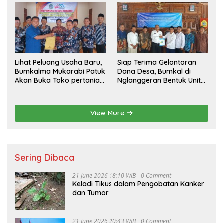
Lihat Peluang Usaha Baru,
Siap Terima Gelontoran
Bumkalma Mukarabi Patuk
Dana Desa, Bumkal di
Akan Buka Toko pertanian
Nglanggeran Bentuk Unit
Dukung program
Usaha Baru
Ketahanan Pangan
View More
Sering Dibaca
21 June 2026 18:10 WIB
0 Comment
Keladi Tikus dalam Pengobatan Kanker
dan Tumor
21 June 2026 20:43 WIB
0 Comment