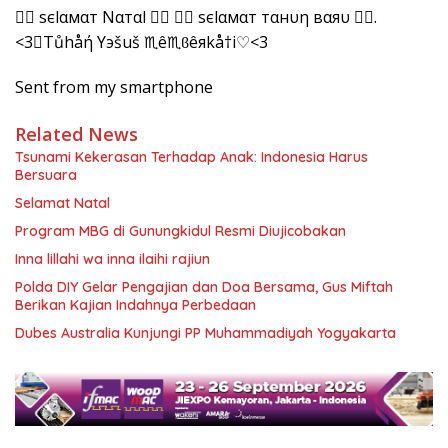
 ѕєlαмαт Nαтαl   ѕєlαмαт тαнυη вαяυ .
<3♡Tůhåή Yэšuš ♏ê♏ϐêяkå†i♡<3
Sent from my smartphone
Related News
Tsunami Kekerasan Terhadap Anak: Indonesia Harus
Bersuara
Selamat Natal
Program MBG di Gunungkidul Resmi Diujicobakan
Inna lillahi wa inna ilaihi rajiun
Polda DIY Gelar Pengajian dan Doa Bersama, Gus Miftah
Berikan Kajian Indahnya Perbedaan
Dubes Australia Kunjungi PP Muhammadiyah Yogyakarta