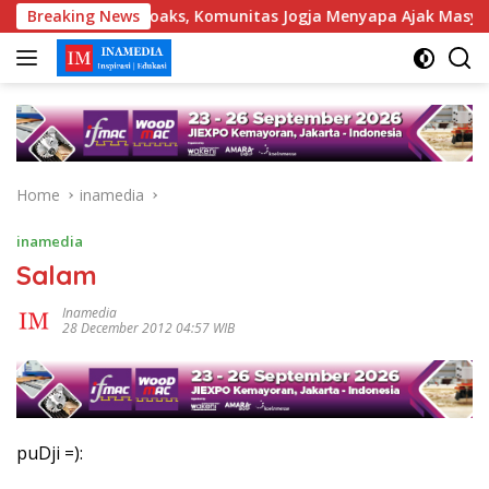
Skip
ari Berita Hoaks, Komunitas Jogja Menyapa Ajak Masyarakat Le
Breaking News
to
content
Home
inamedia
inamedia
Salam
Inamedia
28 December 2012 04:57 WIB
puDji =):