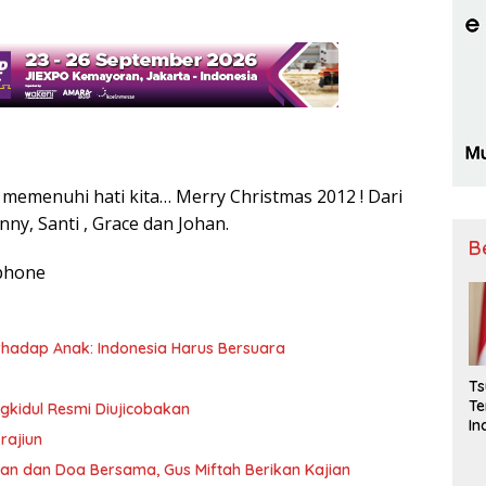
 memenuhi hati kita… Merry Christmas 2012 ! Dari
nny, Santi , Grace dan Johan.
B
phone
hadap Anak: Indonesia Harus Bersuara
Ts
Te
kidul Resmi Diujicobakan
In
 rajiun
Be
ian dan Doa Bersama, Gus Miftah Berikan Kajian