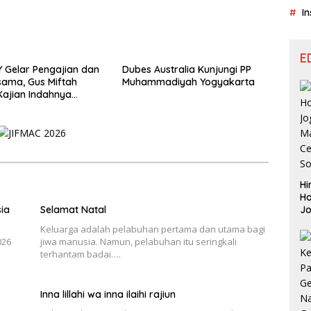
In
E
Y Gelar Pengajian dan
Dubes Australia Kunjungi PP
ama, Gus Miftah
Muhammadiyah Yogyakarta
Kajian Indahnya
an
Hi
Ho
ia
Selamat Natal
J
Aj
Keluarga adalah pelabuhan pertama dan utama bagi
Le
026
jiwa manusia. Namun, pelabuhan itu seringkali
Be
terhantam badai….
Inna lillahi wa inna ilaihi rajiun