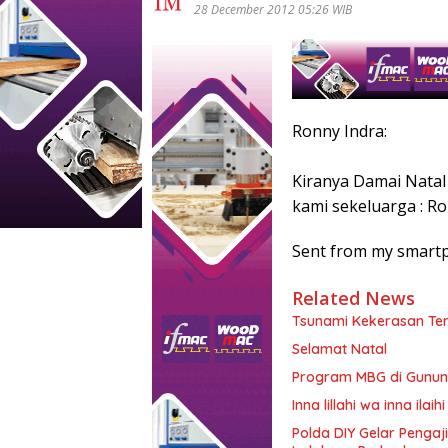
28 December 2012 05:26 WIB
Ronny Indra:
Kiranya Damai Natal
kami sekeluarga : Ro
Sent from my smart
Related News
Tsunami Kekerasan Ter
Selamat Natal
Program MBG di Gunung
Inna lillahi wa inna ilaihi
Polda DIY Gelar Pengaj