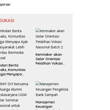
spirasi
DUKASI
Kemnaker akan
Gelar Orientasi
Pelatihan Vokasi
ndari Berita
Nasional Batch 2
aks, Komunitas
ogja Menyapa
ak Masyarakat
bih Cerdas
rmedia Sosial
Manajemen
Keuangan