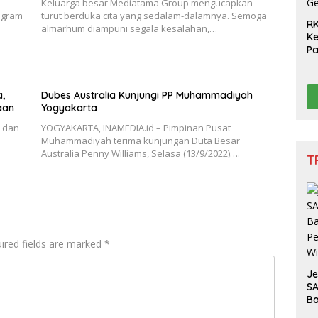
Keluarga besar Mediatama Group mengucapkan
ogram
turut berduka cita yang sedalam-dalamnya. Semoga
RK
almarhum diampuni segala kesalahan,…
Ke
P
Ge
Na
Ge
,
Dubes Australia Kunjungi PP Muhammadiyah
aan
Yogyakarta
3 dan
YOGYAKARTA, INAMEDIA.id – Pimpinan Pusat
Muhammadiyah terima kunjungan Duta Besar
Australia Penny Williams, Selasa (13/9/2022)….
T
ired fields are marked
*
J
SA
Ba
Pe