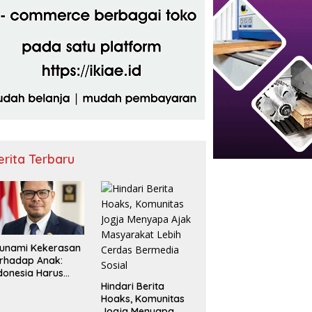
erita Terbaru
unami Kekerasan
rhadap Anak:
donesia Harus
rsuara
Hindari Berita
Hoaks, Komunitas
Jogja Menyapa