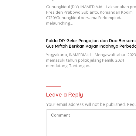
Gunungkidul (DIY), INAMEDIA.id – Laksanakan pr
Presiden Prabowo Subianto, Komandan Kodim
0730/Gunungkidul bersama Forkompinda
melaunching…
Polda DIY Gelar Pengajian dan Doa Bersama
Gus Miftah Berikan Kajian Indahnya Perbed
Yogyakarta, INAMEDIA.id – Mengawali tahun 202
memasuki tahun politik jelang Pemilu 2024
mendatang. Tantangan…
Leave a Reply
Your email address will not be published.
Requ