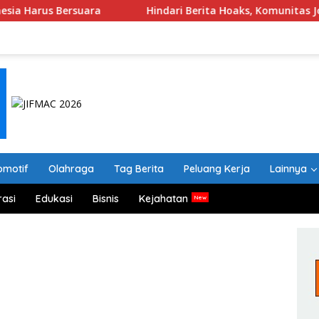
rsuara
Hindari Berita Hoaks, Komunitas Jogja Menyapa 
omotif
Olahraga
Tag Berita
Peluang Kerja
Lainnya
rasi
Edukasi
Bisnis
Kejahatan