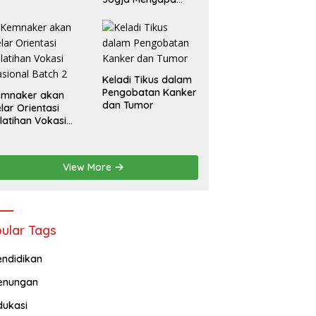
Ajak Masyarakat
Lebih Cerdas
Bermedia Sosial
Keladi Tikus dalam
Pengobatan Kanker
emnaker akan
dan Tumor
lar Orientasi
latihan Vokasi
sional Batch 2
View More
ular Tags
endidikan
enungan
dukasi