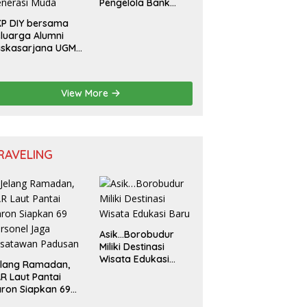
Pengelola Bank
Sampah
P DIY bersama
luarga Alumni
askasarjana UGM
lar Seminar
sional untuk
nerasi Muda
View More
RAVELING
Asik…Borobudur
Miliki Destinasi
Wisata Edukasi
elang Ramadan,
Baru
R Laut Pantai
ron Siapkan 69
rsonel Jaga