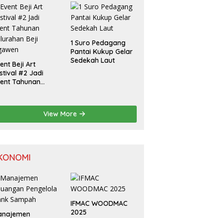
isatawan Padusan
1 Suro Pedagang
Pantai Kukup Gelar
Sedekah Laut
ent Beji Art
stival #2 Jadi
ent Tahunan
lurahan Beji
gawen
View More
KONOMI
IFMAC WOODMAC
2025
anajemen