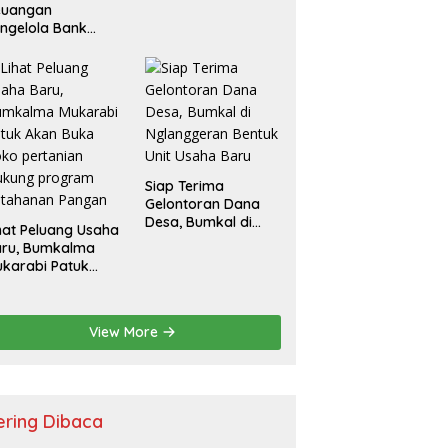
euangan
ngelola Bank
ampah
Siap Terima
Gelontoran Dana
Desa, Bumkal di
hat Peluang Usaha
Nglanggeran
aru, Bumkalma
Bentuk Unit Usaha
karabi Patuk
Baru
an Buka Toko
rtanian Dukung
rogram
View More
etahanan Pangan
ering Dibaca