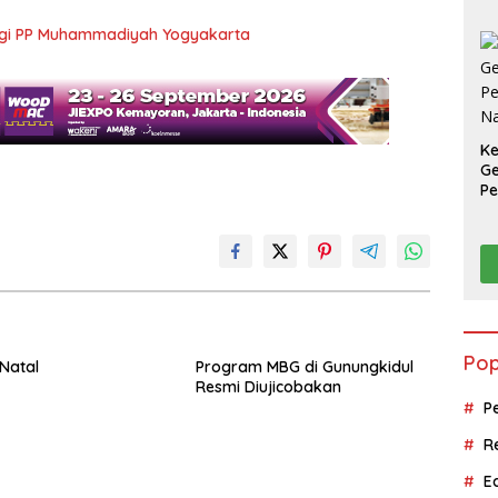
ungi PP Muhammadiyah Yogyakarta
K
Ge
Pe
Na
Pop
Natal
Program MBG di Gunungkidul
Resmi Diujicobakan
P
R
E