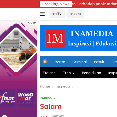
Skip
Tsunami Kekerasan Terhadap Anak: Indonesia Harus Be
Breaking News
to
content
inaTV
Indeks
close
H
Berita
Kriminal
Politik
Ot
o
m
Etalase
Tren
Pendidikan
Inspi
e
Home
inamedia
inamedia
Salam
Inamedia