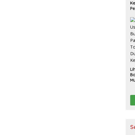
K
Pe
S
Li
B
Mu
Ak
pe
p
K
S