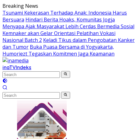
Skip
Breaking News
to
Tsunami Kekerasan Terhadap Anak: Indonesia Harus
content
Bersuara
Hindari Berita Hoaks, Komunitas Jogja
Menyapa Ajak Masyarakat Lebih Cerdas Bermedia Sosial
Kemnaker akan Gelar Orientasi Pelatihan Vokasi
Nasional Batch 2
Keladi Tikus dalam Pengobatan Kanker
dan Tumor
Buka Puasa Bersama di Yogyakarta,
Humoriezt Tegaskan Komitmen Jaga Keamanan
inaTV
Indeks