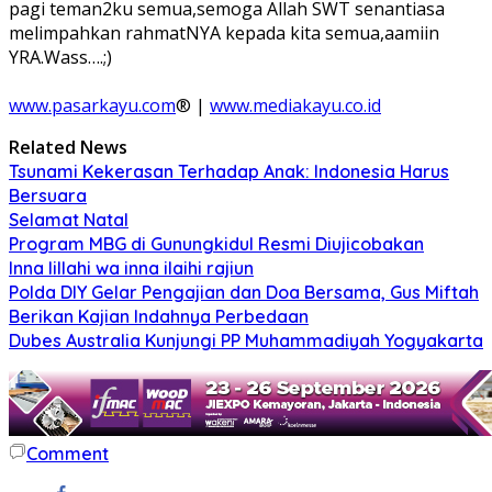
pagi teman2ku semua,semoga Allah SWT senantiasa
melimpahkan rahmatNYA kepada kita semua,aamiin
YRA.Wass….;)
www.pasarkayu.com
® |
www.mediakayu.co.id
Related News
Tsunami Kekerasan Terhadap Anak: Indonesia Harus
Bersuara
Selamat Natal
Program MBG di Gunungkidul Resmi Diujicobakan
Inna lillahi wa inna ilaihi rajiun
Polda DIY Gelar Pengajian dan Doa Bersama, Gus Miftah
Berikan Kajian Indahnya Perbedaan
Dubes Australia Kunjungi PP Muhammadiyah Yogyakarta
Comment