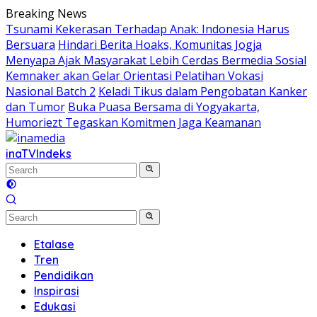
Skip
Breaking News
to
Tsunami Kekerasan Terhadap Anak: Indonesia Harus
content
Bersuara
Hindari Berita Hoaks, Komunitas Jogja
Menyapa Ajak Masyarakat Lebih Cerdas Bermedia Sosial
Kemnaker akan Gelar Orientasi Pelatihan Vokasi
Nasional Batch 2
Keladi Tikus dalam Pengobatan Kanker
dan Tumor
Buka Puasa Bersama di Yogyakarta,
Humoriezt Tegaskan Komitmen Jaga Keamanan
inaTV
Indeks
Etalase
Tren
Pendidikan
Inspirasi
Edukasi