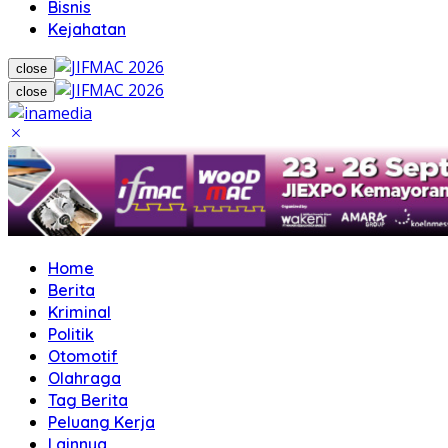
Bisnis
Kejahatan
close
close
Home
Berita
Kriminal
Politik
Otomotif
Olahraga
Tag Berita
Peluang Kerja
Lainnya