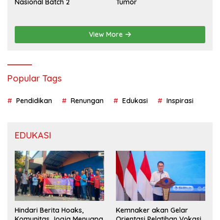
Nasional Batch 2
Tumor
View More
Popular Tags
Pendidikan
Renungan
Edukasi
Inspirasi
EDUKASI
Hindari Berita Hoaks,
Kemnaker akan Gelar
Komunitas Jogja Menyapa
Orientasi Pelatihan Vokasi