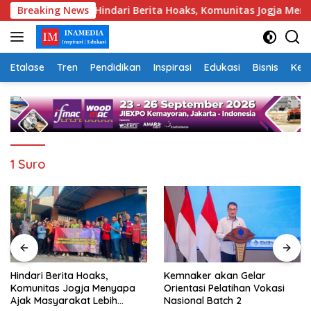
Skip
uara
Breaking News
Hindari Berita Hoaks, Komunitas Jogja Menyapa Aj
to
content
Etalase
Tren
Pendidikan
Inspirasi
Edukasi
Bisnis
Kej
1 Suro
Hindari Berita Hoaks,
Kemnaker akan Gelar
Komunitas Jogja Menyapa
Orientasi Pelatihan Vokasi
Ajak Masyarakat Lebih
Nasional Batch 2