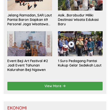
Jelang Ramadan, SAR Laut
Asik…Borobudur Miliki
Pantai Baron Siapkan 69
Destinasi Wisata Edukasi
Personel Jaga Wisatawan
Baru
Padusan
Event Beji Art Festival #2
1 Suro Pedagang Pantai
Jadi Event Tahunan
Kukup Gelar Sedekah Laut
Kalurahan Beji Ngawen
View More
EKONOMI