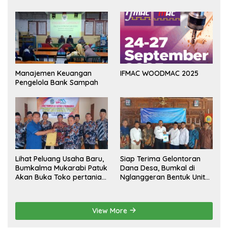
Manajemen Keuangan
IFMAC WOODMAC 2025
Pengelola Bank Sampah
Lihat Peluang Usaha Baru,
Siap Terima Gelontoran
Bumkalma Mukarabi Patuk
Dana Desa, Bumkal di
Akan Buka Toko pertanian
Nglanggeran Bentuk Unit
Dukung program
Usaha Baru
Ketahanan Pangan
View More