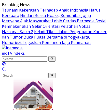
Skip
Breaking News
to
Tsunami Kekerasan Terhadap Anak: Indonesia Harus
content
Bersuara
Hindari Berita Hoaks, Komunitas Jogja
Menyapa Ajak Masyarakat Lebih Cerdas Bermedia Sosial
Kemnaker akan Gelar Orientasi Pelatihan Vokasi
Nasional Batch 2
Keladi Tikus dalam Pengobatan Kanker
dan Tumor
Buka Puasa Bersama di Yogyakarta,
Humoriezt Tegaskan Komitmen Jaga Keamanan
inaTV
Indeks