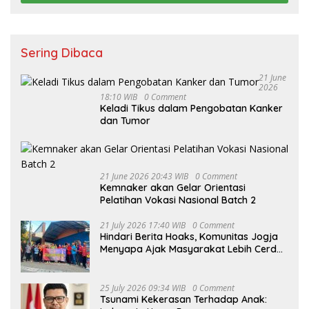
Sering Dibaca
21 June
2026
18:10 WIB
0 Comment
Keladi Tikus dalam Pengobatan Kanker
dan Tumor
21 June 2026 20:43 WIB
0 Comment
Kemnaker akan Gelar Orientasi
Pelatihan Vokasi Nasional Batch 2
21 July 2026 17:40 WIB
0 Comment
Hindari Berita Hoaks, Komunitas Jogja
Menyapa Ajak Masyarakat Lebih Cerdas
Bermedia Sosial
25 July 2026 09:34 WIB
0 Comment
Tsunami Kekerasan Terhadap Anak: