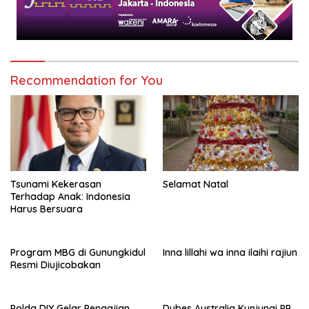
Recommendation for You
Tsunami Kekerasan
Selamat Natal
Terhadap Anak: Indonesia
Harus Bersuara
Program MBG di Gunungkidul
Inna lillahi wa inna ilaihi rajiun
Resmi Diujicobakan
Polda DIY Gelar Pengajian
Dubes Australia Kunjungi PP