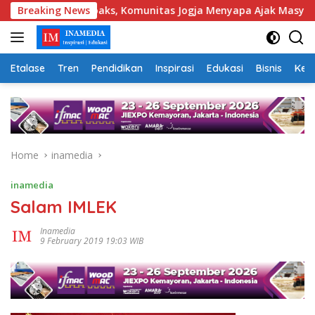
Skip
i Berita Hoaks, Komunitas Jogja Menyapa Ajak Masyarakat Lebi
Breaking News
to
content
Etalase
Tren
Pendidikan
Inspirasi
Edukasi
Bisnis
Kej
Home
inamedia
inamedia
Salam IMLEK
Inamedia
9 February 2019 19:03 WIB