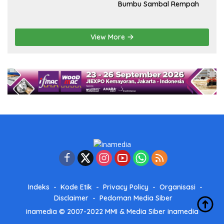
Bumbu Sambal Rempah
View More
Indeks
Kode Etik
Privacy Policy
Organisasi
Disclaimer
Pedoman Media Siber
inamedia © 2007-2022 MMI & Media Siber
inamedia