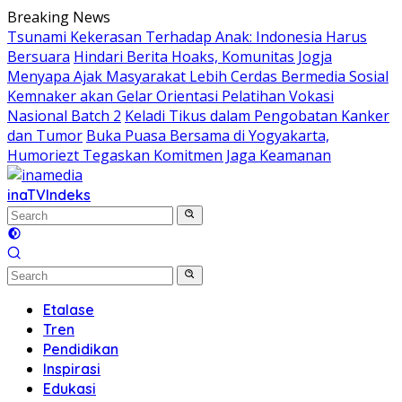
Skip
Breaking News
to
Tsunami Kekerasan Terhadap Anak: Indonesia Harus
content
Bersuara
Hindari Berita Hoaks, Komunitas Jogja
Menyapa Ajak Masyarakat Lebih Cerdas Bermedia Sosial
Kemnaker akan Gelar Orientasi Pelatihan Vokasi
Nasional Batch 2
Keladi Tikus dalam Pengobatan Kanker
dan Tumor
Buka Puasa Bersama di Yogyakarta,
Humoriezt Tegaskan Komitmen Jaga Keamanan
inaTV
Indeks
Etalase
Tren
Pendidikan
Inspirasi
Edukasi