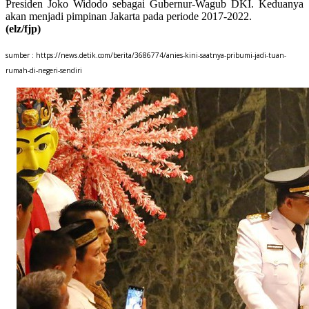
Presiden Joko Widodo sebagai Gubernur-Wagub DKI. Keduanya
akan menjadi pimpinan Jakarta pada periode 2017-2022.
(elz/fjp)
sumber : https://news.detik.com/berita/3686774/anies-kini-saatnya-pribumi-jadi-tuan-
rumah-di-negeri-sendiri