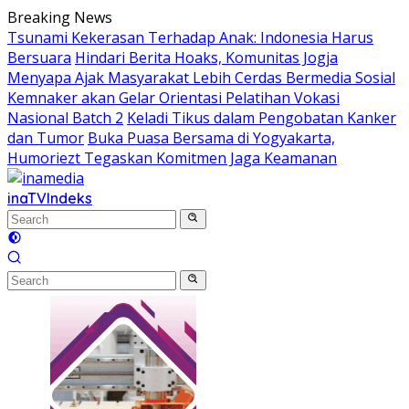
Skip
Breaking News
to
Tsunami Kekerasan Terhadap Anak: Indonesia Harus
content
Bersuara
Hindari Berita Hoaks, Komunitas Jogja
Menyapa Ajak Masyarakat Lebih Cerdas Bermedia Sosial
Kemnaker akan Gelar Orientasi Pelatihan Vokasi
Nasional Batch 2
Keladi Tikus dalam Pengobatan Kanker
dan Tumor
Buka Puasa Bersama di Yogyakarta,
Humoriezt Tegaskan Komitmen Jaga Keamanan
inaTV
Indeks