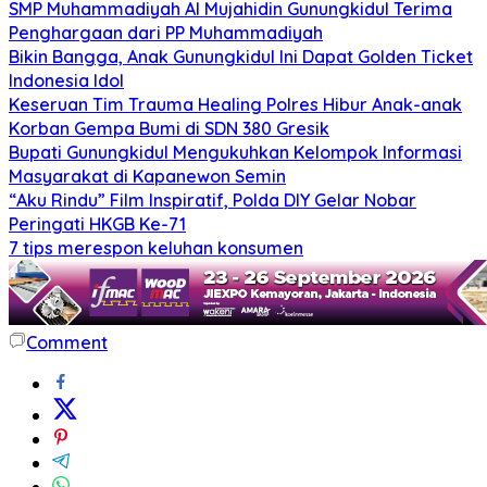
SMP Muhammadiyah Al Mujahidin Gunungkidul Terima
Penghargaan dari PP Muhammadiyah
Bikin Bangga, Anak Gunungkidul Ini Dapat Golden Ticket
Indonesia Idol
Keseruan Tim Trauma Healing Polres Hibur Anak-anak
Korban Gempa Bumi di SDN 380 Gresik
Bupati Gunungkidul Mengukuhkan Kelompok Informasi
Masyarakat di Kapanewon Semin
“Aku Rindu” Film Inspiratif, Polda DIY Gelar Nobar
Peringati HKGB Ke-71
7 tips merespon keluhan konsumen
Comment