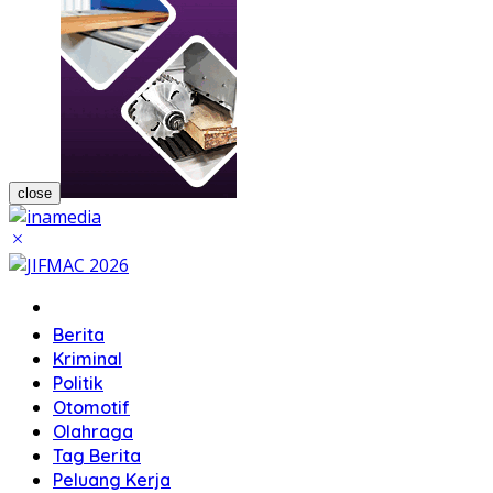
close
Home
Berita
Kriminal
Politik
Otomotif
Olahraga
Tag Berita
Peluang Kerja