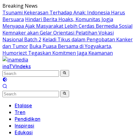
Skip
Breaking News
to
Tsunami Kekerasan Terhadap Anak: Indonesia Harus
content
Bersuara
Hindari Berita Hoaks, Komunitas Jogja
Menyapa Ajak Masyarakat Lebih Cerdas Bermedia Sosial
Kemnaker akan Gelar Orientasi Pelatihan Vokasi
Nasional Batch 2
Keladi Tikus dalam Pengobatan Kanker
dan Tumor
Buka Puasa Bersama di Yogyakarta,
Humoriezt Tegaskan Komitmen Jaga Keamanan
inaTV
Indeks
Etalase
Tren
Pendidikan
Inspirasi
Edukasi