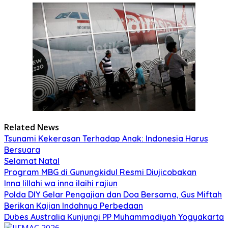
Related News
Tsunami Kekerasan Terhadap Anak: Indonesia Harus
Bersuara
Selamat Natal
Program MBG di Gunungkidul Resmi Diujicobakan
Inna lillahi wa inna ilaihi rajiun
Polda DIY Gelar Pengajian dan Doa Bersama, Gus Miftah
Berikan Kajian Indahnya Perbedaan
Dubes Australia Kunjungi PP Muhammadiyah Yogyakarta