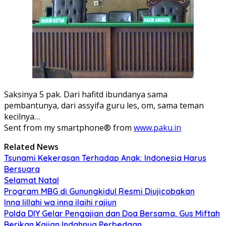
Saksinya 5 pak. Dari hafitd ibundanya sama
pembantunya, dari assyifa guru les, om, sama teman
kecilnya…
Sent from my smartphone® from
www.paku.in
Related News
Tsunami Kekerasan Terhadap Anak: Indonesia Harus
Bersuara
Selamat Natal
Program MBG di Gunungkidul Resmi Diujicobakan
Inna lillahi wa inna ilaihi rajiun
Polda DIY Gelar Pengajian dan Doa Bersama, Gus Miftah
Berikan Kajian Indahnya Perbedaan