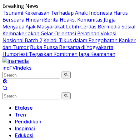
Skip
Breaking News
to
Tsunami Kekerasan Terhadap Anak: Indonesia Harus
content
Bersuara
Hindari Berita Hoaks, Komunitas Jogja
Menyapa Ajak Masyarakat Lebih Cerdas Bermedia Sosial
Kemnaker akan Gelar Orientasi Pelatihan Vokasi
Nasional Batch 2
Keladi Tikus dalam Pengobatan Kanker
dan Tumor
Buka Puasa Bersama di Yogyakarta,
Humoriezt Tegaskan Komitmen Jaga Keamanan
inaTV
Indeks
Etalase
Tren
Pendidikan
Inspirasi
Edukasi