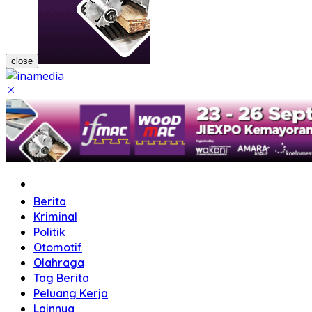
close
Home
Berita
Kriminal
Politik
Otomotif
Olahraga
Tag Berita
Peluang Kerja
Lainnya