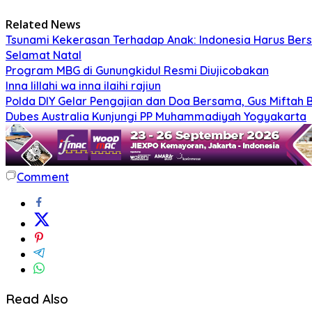
Related News
Tsunami Kekerasan Terhadap Anak: Indonesia Harus Ber
Selamat Natal
Program MBG di Gunungkidul Resmi Diujicobakan
Inna lillahi wa inna ilaihi rajiun
Polda DIY Gelar Pengajian dan Doa Bersama, Gus Miftah 
Dubes Australia Kunjungi PP Muhammadiyah Yogyakarta
Comment
Read Also