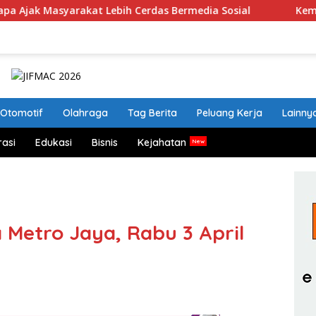
arakat Lebih Cerdas Bermedia Sosial
Kemnaker akan Gel
Otomotif
Olahraga
Tag Berita
Peluang Kerja
Lainny
rasi
Edukasi
Bisnis
Kejahatan
 Metro Jaya, Rabu 3 April