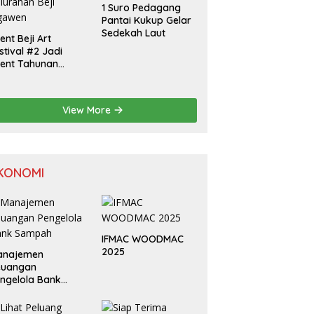
1 Suro Pedagang
Pantai Kukup Gelar
Sedekah Laut
ent Beji Art
stival #2 Jadi
ent Tahunan
lurahan Beji
gawen
View More
KONOMI
IFMAC WOODMAC
2025
anajemen
euangan
ngelola Bank
ampah