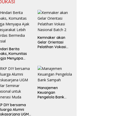
DUKASI
Kemnaker akan
Gelar Orientasi
Pelatihan Vokasi
ndari Berita
Nasional Batch 2
aks, Komunitas
ogja Menyapa
ak Masyarakat
bih Cerdas
rmedia Sosial
Manajemen
Keuangan
Pengelola Bank
Sampah
P DIY bersama
luarga Alumni
askasarjana UGM