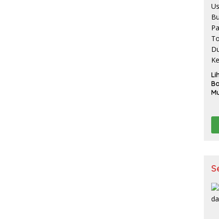
Li
B
Mu
Ak
pe
p
K
S