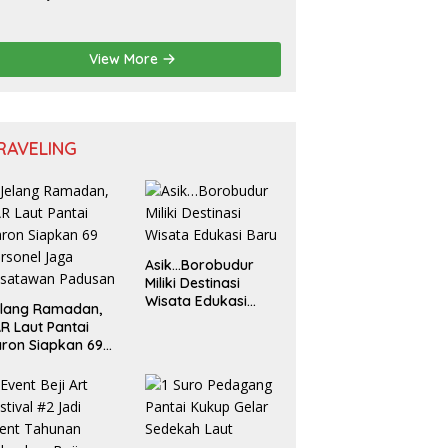
lar Seminar
sional untuk
nerasi Muda
View More
RAVELING
Asik…Borobudur
Miliki Destinasi
Wisata Edukasi
elang Ramadan,
Baru
R Laut Pantai
ron Siapkan 69
rsonel Jaga
isatawan Padusan