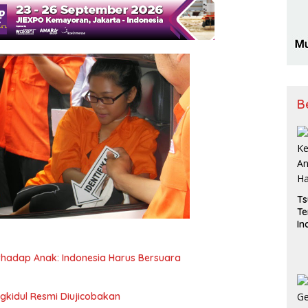
B
Ts
Te
In
Be
hadap Anak: Indonesia Harus Bersuara
kidul Resmi Diujicobakan