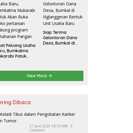
Siap Terima
Gelontoran Dana
Desa, Bumkal di
hat Peluang Usaha
Nglanggeran
aru, Bumkalma
Bentuk Unit Usaha
karabi Patuk
Baru
an Buka Toko
rtanian Dukung
rogram
View More
etahanan Pangan
ering Dibaca
21 June 2026 18:10 WIB
0
Comment