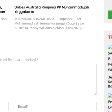
Ge
,
Dubes Australia Kunjungi PP Muhammadiyah
Na
aan
Yogyakarta
Ge
3 dan
YOGYAKARTA, INAMEDIA.id – Pimpinan Pusat
Muhammadiyah terima kunjungan Duta Besar
Australia Penny Williams, Selasa (13/9/2022)….
T
ired fields are marked
*
J
SA
Ba
Pe
W