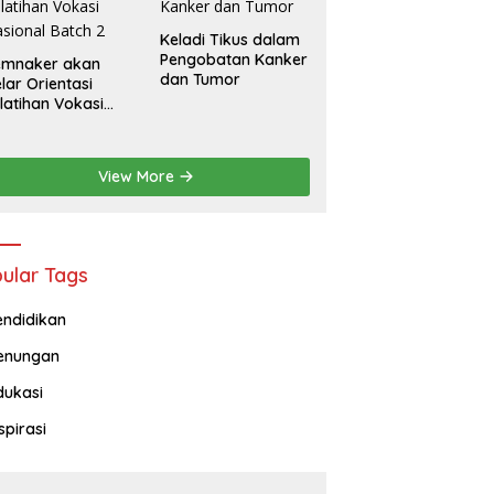
Keladi Tikus dalam
Pengobatan Kanker
emnaker akan
dan Tumor
lar Orientasi
latihan Vokasi
sional Batch 2
View More
ular Tags
endidikan
enungan
dukasi
spirasi