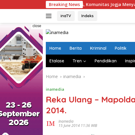
Skip
Hindari Berita Hoaks, Komunitas Jogja Menyapa Ajak Masy
Breaking News
to
content
inaTV
Indeks
close
Home
Berita
Kriminal
Politik
Etalase
Tren
Pendidikan
Inspi
Home
inamedia
inamedia
Reka Ulang – Mapolda
2014.
Inamedia
15 June 2014 11:36 WIB