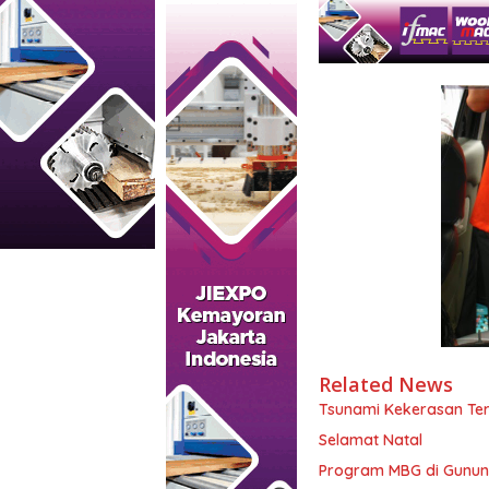
Related News
Tsunami Kekerasan Ter
Selamat Natal
Program MBG di Gunung