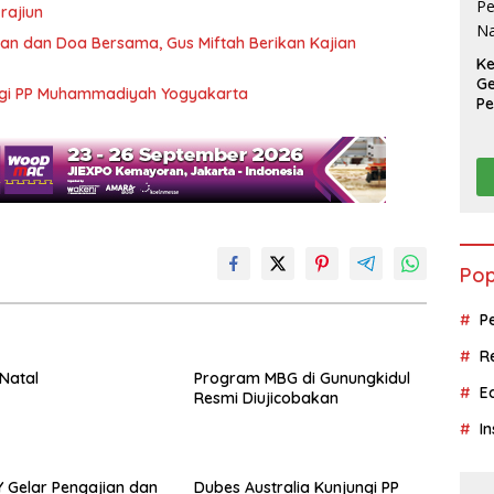
 rajiun
ian dan Doa Bersama, Gus Miftah Berikan Kajian
K
Ge
ungi PP Muhammadiyah Yogyakarta
Pe
Na
Pop
P
R
Natal
Program MBG di Gunungkidul
E
Resmi Diujicobakan
In
Y Gelar Pengajian dan
Dubes Australia Kunjungi PP