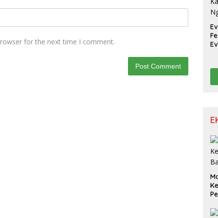
Ev
Fe
browser for the next time I comment.
Ev
Ka
N
E
M
K
Pe
S