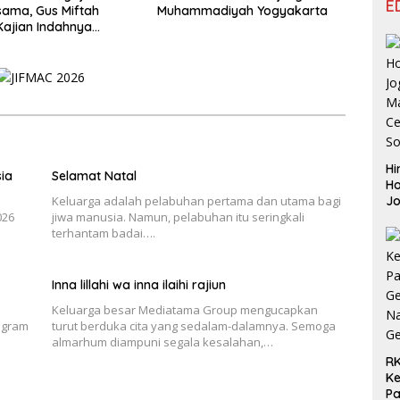
E
ama, Gus Miftah
Muhammadiyah Yogyakarta
Kajian Indahnya
an
Hi
ia
Selamat Natal
Ho
Keluarga adalah pelabuhan pertama dan utama bagi
J
026
jiwa manusia. Namun, pelabuhan itu seringkali
Aj
terhantam badai….
Le
Be
Inna lillahi wa inna ilaihi rajiun
Keluarga besar Mediatama Group mengucapkan
ogram
turut berduka cita yang sedalam-dalamnya. Semoga
almarhum diampuni segala kesalahan,…
RK
Ke
P