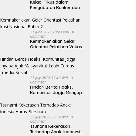
Keladi Tikus dalam
Pengobatan Kanker dan
Tumor
21 June 2026 20:43 WIB
0
Comment
Kemnaker akan Gelar
Orientasi Pelatihan Vokasi
Nasional Batch 2
21 July 2026 17:40 WIB
0
Comment
Hindari Berita Hoaks,
Komunitas Jogja Menyapa
Ajak Masyarakat Lebih
Cerdas Bermedia Sosial
25 July 2026 09:34 WIB
0
Comment
Tsunami Kekerasan
Terhadap Anak: Indonesia