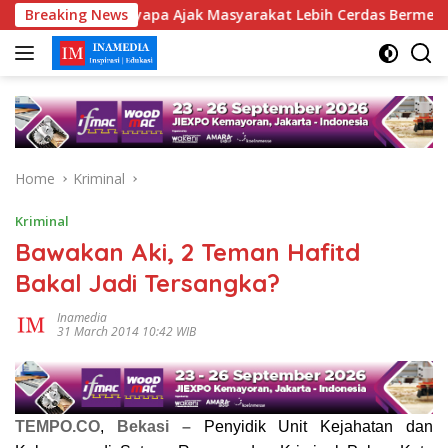
Skip
Jogja Menyapa Ajak Masyarakat Lebih Cerdas Bermedia Sosial
Breaking News
to
content
Home
Kriminal
Kriminal
Bawakan Aki, 2 Teman Hafitd
Bakal Jadi Tersangka?
Inamedia
31 March 2014 10:42 WIB
TEMPO.CO
,
Bekasi –
Penyidik Unit Kejahatan dan