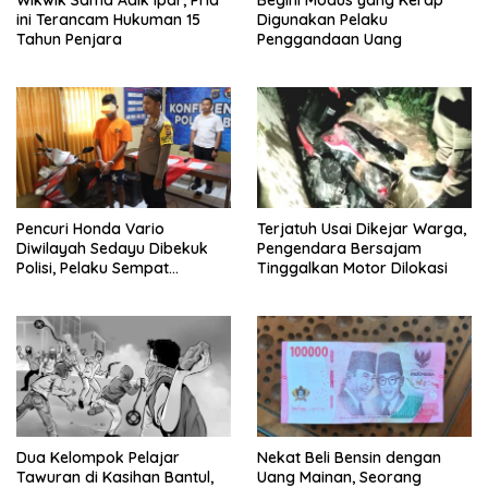
Wikwik Sama Adik Ipar, Pria
Begini Modus yang Kerap
ini Terancam Hukuman 15
Digunakan Pelaku
Tahun Penjara
Penggandaan Uang
Pencuri Honda Vario
Terjatuh Usai Dikejar Warga,
Diwilayah Sedayu Dibekuk
Pengendara Bersajam
Polisi, Pelaku Sempat
Tinggalkan Motor Dilokasi
Tinggalkan Kendaraannya di
Kebun Jati
Dua Kelompok Pelajar
Nekat Beli Bensin dengan
Tawuran di Kasihan Bantul,
Uang Mainan, Seorang