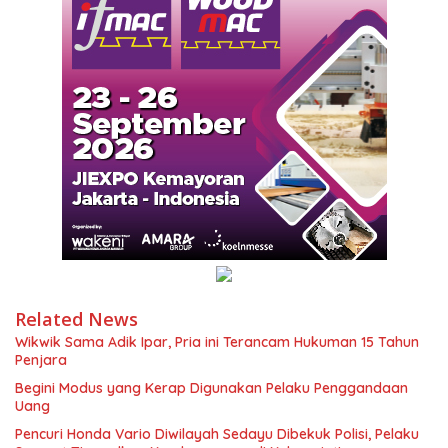
Related News
Wikwik Sama Adik Ipar, Pria ini Terancam Hukuman 15 Tahun
Penjara
Begini Modus yang Kerap Digunakan Pelaku Penggandaan
Uang
Pencuri Honda Vario Diwilayah Sedayu Dibekuk Polisi, Pelaku