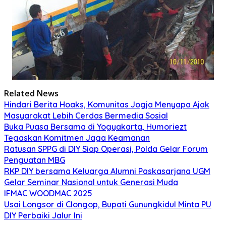
Related News
Hindari Berita Hoaks, Komunitas Jogja Menyapa Ajak
Masyarakat Lebih Cerdas Bermedia Sosial
Buka Puasa Bersama di Yogyakarta, Humoriezt
Tegaskan Komitmen Jaga Keamanan
Ratusan SPPG di DIY Siap Operasi, Polda Gelar Forum
Penguatan MBG
RKP DIY bersama Keluarga Alumni Paskasarjana UGM
Gelar Seminar Nasional untuk Generasi Muda
IFMAC WOODMAC 2025
Usai Longsor di Clongop, Bupati Gunungkidul Minta PU
DIY Perbaiki Jalur Ini