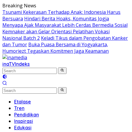
Skip
Breaking News
to
Tsunami Kekerasan Terhadap Anak: Indonesia Harus
content
Bersuara
Hindari Berita Hoaks, Komunitas Jogja
Menyapa Ajak Masyarakat Lebih Cerdas Bermedia Sosial
Kemnaker akan Gelar Orientasi Pelatihan Vokasi
Nasional Batch 2
Keladi Tikus dalam Pengobatan Kanker
dan Tumor
Buka Puasa Bersama di Yogyakarta,
Humoriezt Tegaskan Komitmen Jaga Keamanan
inaTV
Indeks
Etalase
Tren
Pendidikan
Inspirasi
Edukasi