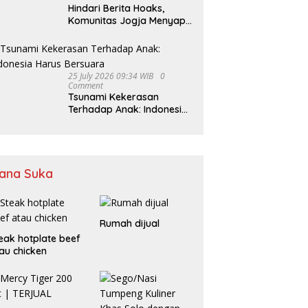
Hindari Berita Hoaks,
Komunitas Jogja Menyapa
Ajak Masyarakat Lebih
Cerdas Bermedia Sosial
25 July 2026 09:34 WIB
0
Comment
Tsunami Kekerasan
Terhadap Anak: Indonesia
Harus Bersuara
ana Suka
Rumah dijual
eak hotplate beef
au chicken