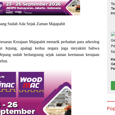
Ts
Te
In
Be
pang Sudah Ada Sejak Zaman Majapahit
saran Kerajaan Majapahit menarik perhatian para arkeolog
si Jepang, apalagi kedua negara juga meyakini bahwa
Jepang sudah berlangsung sejak zaman keemasan kerajaan
K
sebut.
Ge
Pe
Na
Pop