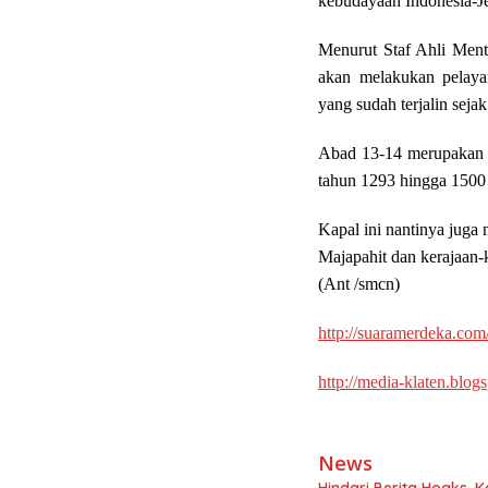
kebudayaan Indonesia-J
Menurut Staf Ahli Ment
akan melakukan pelaya
yang sudah terjalin seja
Abad 13-14 merupakan m
tahun 1293 hingga 1500
Kapal ini nantinya juga 
Majapahit dan kerajaan-k
(Ant /smcn)
http://suaramerdeka.com
http://media-klaten.blog
_
News
Hindari Berita Hoaks,