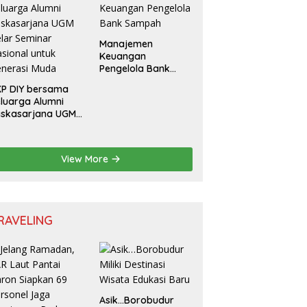
rmedia Sosial
Manajemen
Keuangan
Pengelola Bank
Sampah
P DIY bersama
luarga Alumni
askasarjana UGM
lar Seminar
sional untuk
nerasi Muda
View More
RAVELING
Asik…Borobudur