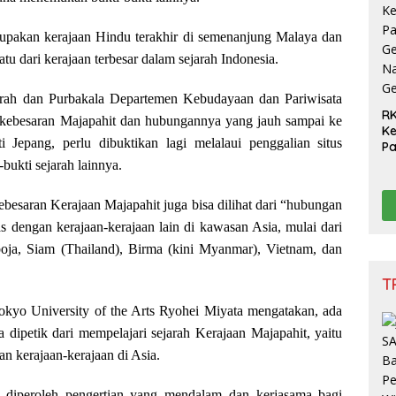
Be
upakan kerajaan Hindu terakhir di semenanjung Malaya dan
atu dari kerajaan terbesar dalam sejarah Indonesia.
ejarah dan Purbakala Departemen Kebudayaan dan Pariwisata
RK
h kebesaran Majapahit dan hubungannya yang jauh sampai ke
Ke
ti Jepang, perlu dibuktikan lagi melalaui penggalian situs
P
Ge
bukti sejarah lainnya.
Na
Ge
ebesaran Kerajaan Majapahit juga bisa dilihat dari “hubungan
s dengan kerajaan-kerajaan lain di kawasan Asia, mulai dari
ja, Siam (Thailand), Birma (kini Myanmar), Vietnam, dan
T
Tokyo University of the Arts Ryohei Miyata mengatakan, ada
dipetik dari mempelajari sejarah Kerajaan Majapahit, yaitu
n kerajaan-kerajaan di Asia.
sa diperoleh pengertian yang mendalam dan kerjasama bagi