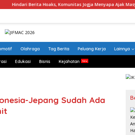
Berita Hoaks, Komunitas Jogja Menyapa Ajak Masyarakat Lebih C
omotif
Olahraga
Tag Berita
Peluang Kerja
Lainnya
rasi
Edukasi
Bisnis
Kejahatan
B
ndonesia-Jepang Sudah Ada
it