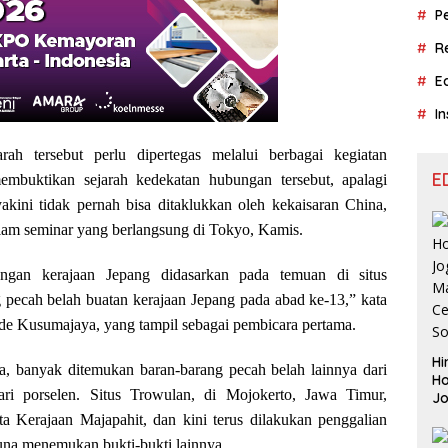
P
R
E
In
ah tersebut perlu dipertegas melalui berbagai kegiatan
E
embuktikan sejarah kedekatan hubungan tersebut, apalagi
akini tidak pernah bisa ditaklukkan oleh kekaisaran China,
lam seminar yang berlangsung di Tokyo, Kamis.
gan kerajaan Jepang didasarkan pada temuan di situs
 pecah belah buatan kerajaan Jepang pada abad ke-13,” kata
de Kusumajaya, yang tampil sebagai pembicara pertama.
Hi
nya, banyak ditemukan baran-barang pecah belah lainnya dari
Ho
ari porselen. Situs Trowulan, di Mojokerto, Jawa Timur,
J
Aj
a Kerajaan Majapahit, dan kini terus dilakukan penggalian
Le
guna menemukan bukti-bukti lainnya.