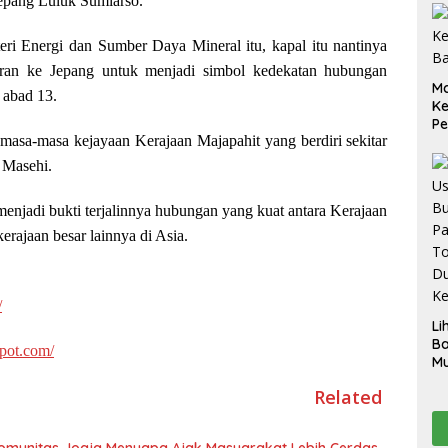
epang Luluk Sumiarso.
eri Energi dan Sumber Daya Mineral itu, kapal itu nantinya
ran ke Jepang untuk menjadi simbol kedekatan hubungan
M
k abad 13.
K
Pe
asa-masa kejayaan Kerajaan Majapahit yang berdiri sekitar
S
 Masehi.
menjadi bukti terjalinnya hubungan yang kuat antara Kerajaan
erajaan besar lainnya di Asia.
/
Li
B
spot.com/
Mu
Ak
Related
pe
p
K
 Komunitas Jogja Menyapa Ajak Masyarakat Lebih Cerdas