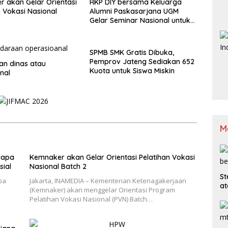
 akan Gelar Orientasi
RKP DIY bersama Keluarga
n Vokasi Nasional
Alumni Paskasarjana UGM
Gelar Seminar Nasional untuk
Generasi Muda
SPMB SMK Gratis Dibuka,
Pemprov Jateng Sediakan 652
n dinas atau
Kuota untuk Siswa Miskin
nal
M
yapa
Kemnaker akan Gelar Orientasi Pelatihan Vokasi
sial
Nasional Batch 2
St
ba
Jakarta, INAMEDIA – Kementerian Ketenagakerjaan
at
(Kemnaker) akan menggelar Orientasi Program
Pelatihan Vokasi Nasional (PVN) Batch…