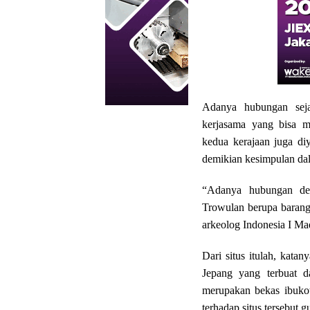
Adanya hubungan sejar
kerjasama yang bisa m
kedua kerajaan juga diy
demikian kesimpulan da
“Adanya hubungan den
Trowulan berupa barang
arkeolog Indonesia I Ma
Dari situs itulah, kata
Jepang yang terbuat d
merupakan bekas ibukot
terhadap situs tersebut 