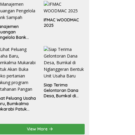
IFMAC WOODMAC
2025
anajemen
euangan
ngelola Bank
ampah
Siap Terima
Gelontoran Dana
Desa, Bumkal di
hat Peluang Usaha
Nglanggeran
aru, Bumkalma
Bentuk Unit Usaha
karabi Patuk
Baru
an Buka Toko
rtanian Dukung
rogram
View More
etahanan Pangan