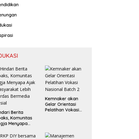
endidikan
enungan
dukasi
spirasi
DUKASI
Kemnaker akan
Gelar Orientasi
Pelatihan Vokasi
ndari Berita
Nasional Batch 2
aks, Komunitas
ogja Menyapa
ak Masyarakat
bih Cerdas