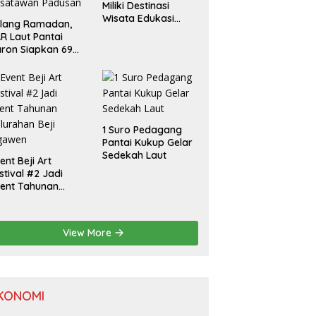
Miliki Destinasi
Wisata Edukasi
elang Ramadan,
Baru
R Laut Pantai
ron Siapkan 69
rsonel Jaga
isatawan Padusan
1 Suro Pedagang
Pantai Kukup Gelar
Sedekah Laut
ent Beji Art
stival #2 Jadi
ent Tahunan
lurahan Beji
gawen
View More
KONOMI