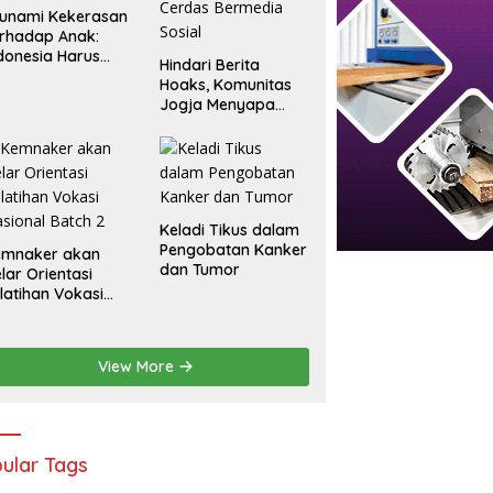
unami Kekerasan
rhadap Anak:
donesia Harus
Hindari Berita
rsuara
Hoaks, Komunitas
Jogja Menyapa
Ajak Masyarakat
Lebih Cerdas
Bermedia Sosial
Keladi Tikus dalam
Pengobatan Kanker
emnaker akan
dan Tumor
lar Orientasi
latihan Vokasi
sional Batch 2
View More
ular Tags