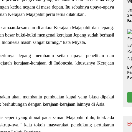
ngan kedua negara di masa depan. Itu sebabnya upaya-upaya
J
lan Kerajaan Majapahit perlu terus dilakukan.
SA
Ba
Pe
esamaan-kesamaan di antara Kerajaan Majapahit dan Jepang.
W
an besar bukti-bukti mengenai kerajaan Jepang sudah berhasil
 Indonesia masih sangat kurang,” kata Miyata.
erlunya Jepang membantu setiap upaya penelitian dan
sejarah kerajaan-kerajaan di Indonesia, khususnya Kerajaan
Ev
Fe
Ev
Ka
N
anakan akan membantu pembuatan kapal yang biasa dipakai
k berhubungan dengan kerajaan-kerajaan lainnya di Asia.
sis seperti yang dibuat pada zaman Majapahit dulu, tidak ada
E
skrup-nya,” kata tokoh masyarakat pendukung pertukaran