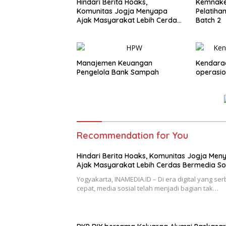
Hindari Berita Hoaks,
Kemnaker
Komunitas Jogja Menyapa
Pelatiha
Ajak Masyarakat Lebih Cerdas
Batch 2
Bermedia Sosial
Manajemen Keuangan
Kendaraa
Pengelola Bank Sampah
operasio
Recommendation for You
Hindari Berita Hoaks, Komunitas Jogja Men
Ajak Masyarakat Lebih Cerdas Bermedia So
Yogyakarta, INAMEDIA.ID – Di era digital yang ser
cepat, media sosial telah menjadi bagian tak…