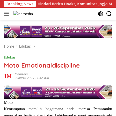
Skip
suara
Breaking News
Hindari Berita Hoaks, Komunitas Jogja Menyapa 
to
content
Home
Edukasi
Edukasi
Moto Emotionaldiscipline
Inamedia
9 March 2009 11:52 WIB
Moto
Kemampuan memilih bagaimana anda merasa
Perasaanku
merupakan bagian alami dari kehidupanku yang mempengaruhi