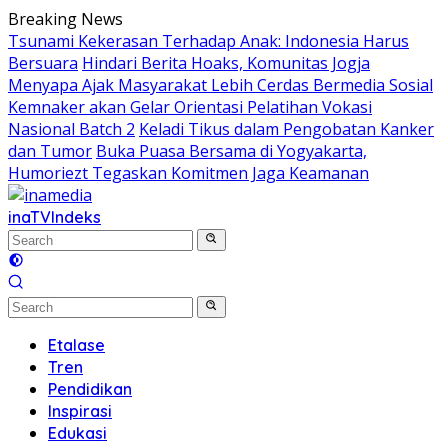
Skip
Breaking News
to
Tsunami Kekerasan Terhadap Anak: Indonesia Harus
content
Bersuara
Hindari Berita Hoaks, Komunitas Jogja
Menyapa Ajak Masyarakat Lebih Cerdas Bermedia Sosial
Kemnaker akan Gelar Orientasi Pelatihan Vokasi
Nasional Batch 2
Keladi Tikus dalam Pengobatan Kanker
dan Tumor
Buka Puasa Bersama di Yogyakarta,
Humoriezt Tegaskan Komitmen Jaga Keamanan
inaTV
Indeks
Etalase
Tren
Pendidikan
Inspirasi
Edukasi